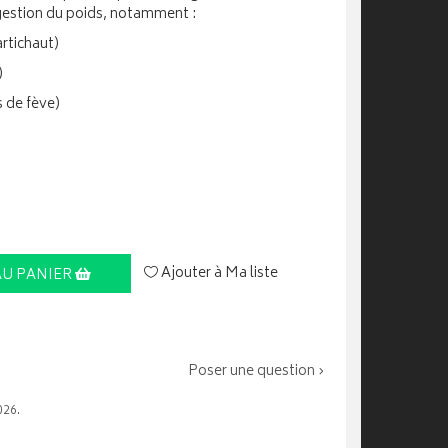
gestion du poids, notamment :
artichaut)
)
s de fève)
Ajouter à Ma liste
AU PANIER
Poser une question ›
026.