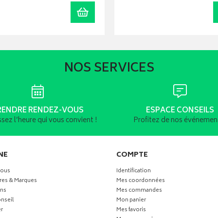
r
Ajouter au panier
NOS SERVICES
RENDRE RENDEZ-VOUS
ESPACE CONSEILS
ssez l’heure qui vous convient !
Profitez de nos événement
NE
COMPTE
vous
Identification
res & Marques
Mes coordonnées
ns
Mes commandes
nseil
Mon panier
r
Mes favoris