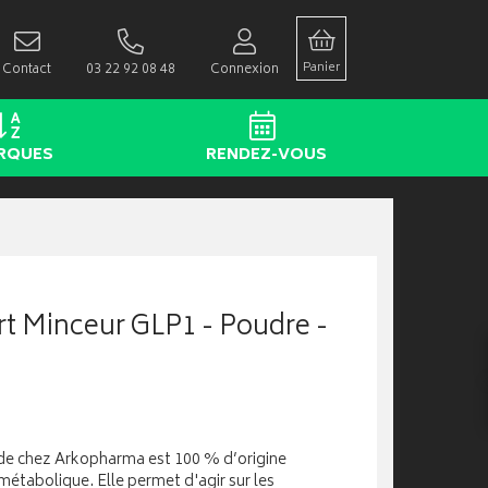
Panier
Contact
03 22 92 08 48
Connexion
RQUES
RENDEZ-VOUS
t Minceur GLP1 - Poudre -
 chez Arkopharma est 100 % d’origine
 métabolique. Elle permet d'agir sur les