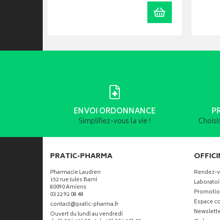
Ajouter au panier
Ajouter au panie
ENVOI ORDONNANCE
P
Simplifiez-vous la vie !
Choisi
PRATIC-PHARMA
OFFICI
Pharmacie Laudren
Rendez-
152 rue Jules Barni
Laboratoi
80090 Amiens
Promotio
03 22 92 08 48
Espace co
-
-
contact
@
pratic-pharma.fr
Newslette
Ouvert du lundi au vendredi