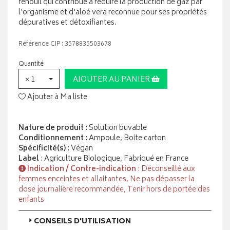
fenouil qui contribue à réduire la production de gaz par
l'organisme et d'aloé vera reconnue pour ses propriétés
dépuratives et détoxifiantes.
Référence CIP : 3578835503678
Quantité
× 1
AJOUTER AU PANIER
Ajouter à Ma liste
Nature de produit
: Solution buvable
Conditionnement
: Ampoule, Boite carton
Spécificité(s)
: Végan
Label
: Agriculture Biologique, Fabriqué en France
Indication / Contre-indication
: Déconseillé aux
femmes enceintes et allaitantes, Ne pas dépasser la
dose journalière recommandée, Tenir hors de portée des
enfants
CONSEILS D'UTILISATION