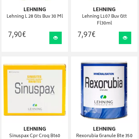
LEHNING
LEHNING
Lehning L 28 Gts Buv 30 Ml
Lehning L107 Buv Gtt
Fl30ml
7
,
90
€
7
,
97
€
Visualiser
Visua
LEHNING
LEHNING
Sinuspax Cpr Croq Bt60
Rexorubia Granule Bte 350