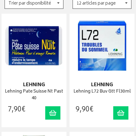
Trier par disponibilité
12 articles par page
LEHNING
LEHNING
Lehning Pate Suisse Nt Past
Lehning L72 Buv Gtt Fl30ml
40
7
,
90
€
9
,
90
€
Ajouter au panier
Ajout