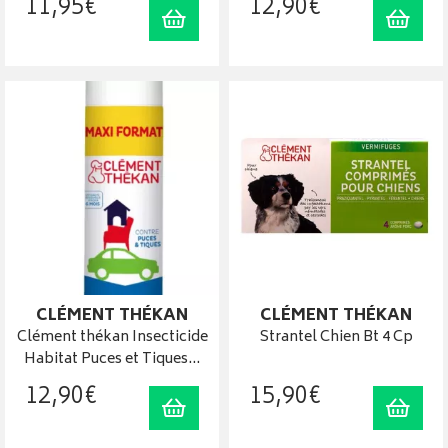
11
,
95
€
12
,
90
€
Ajouter au panier
Ajout
CLÉMENT THÉKAN
CLÉMENT THÉKAN
Clément thékan Insecticide
Strantel Chien Bt 4 Cp
Habitat Puces et Tiques…
12
,
90
€
15
,
90
€
Ajouter au panier
Ajout