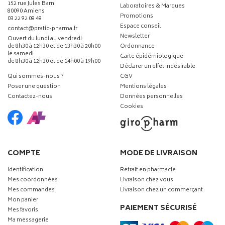
152 rue Jules Barni
Laboratoires & Marques
80090 Amiens
Promotions
03 22 92 08 48
Espace conseil
-
-
contact
@
pratic-pharma.fr
Newsletter
Ouvert du lundi au vendredi
de 8h30 à 12h30 et de 13h30 à 20h00
Ordonnance
le samedi
Carte épidémiologique
de 8h30 à 12h30 et de 14h00 à 19h00
Déclarer un effet indésirable
Qui sommes-nous ?
CGV
Poser une question
Mentions légales
Contactez-nous
Données personnelles
Cookies
COMPTE
MODE DE LIVRAISON
Identification
Retrait en pharmacie
Mes coordonnées
Livraison chez vous
Mes commandes
Livraison chez un commerçant
Mon panier
PAIEMENT SÉCURISÉ
Mes favoris
Ma messagerie