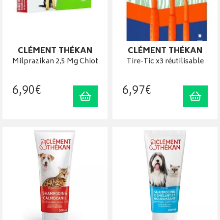
CLÉMENT THÉKAN
CLÉMENT THÉKAN
Milprazikan 2,5 Mg Chiot
Tire-Tic x3 réutilisable
6
,
90
€
6
,
97
€
Ajouter au panier
Ajout