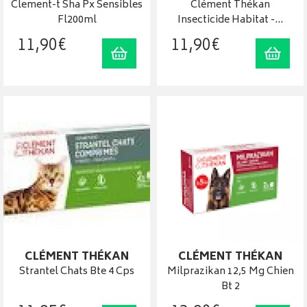
Clement-t Sha Px Sensibles
Clément Thékan
Fl200ml
Insecticide Habitat -…
11
,
90
€
11
,
90
€
Ajouter au panier
Ajout
CLÉMENT THÉKAN
CLÉMENT THÉKAN
Strantel Chats Bte 4 Cps
Milprazikan 12,5 Mg Chien
Bt 2