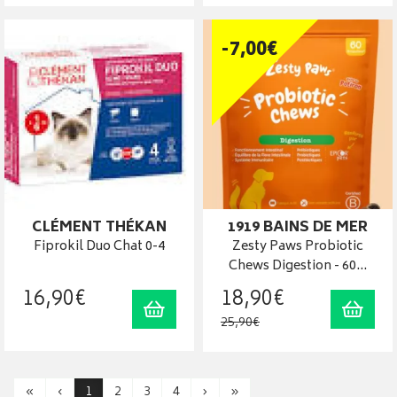
-
7
,
00
€
CLÉMENT THÉKAN
1919 BAINS DE MER
Fiprokil Duo Chat 0-4
Zesty Paws Probiotic
Chews Digestion - 60…
16
,
90
€
18
,
90
€
Ajouter au panier
Ajout
25
,
90
€
«
‹
1
2
3
4
›
»