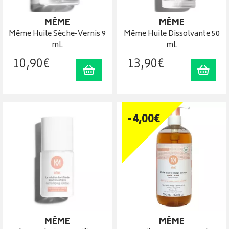
MÊME
MÊME
Même Huile Sèche-Vernis 9
Même Huile Dissolvante 50
mL
mL
10
,
90
€
13
,
90
€
Ajouter au panier
Ajout
-
4
,
00
€
MÊME
MÊME