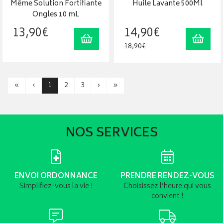
Même Solution Fortifiante
Huile Lavante 500Ml
Ongles 10 mL
13
,
90
€
14
,
90
€
Ajouter au panier
Ajout
18
,
90
€
«
‹
1
2
3
›
»
NOS SERVICES
ENVOI ORDONNANCE
PRENDRE RENDEZ-VOUS
Simplifiez-vous la vie !
Choisissez l’heure qui vous
convient !