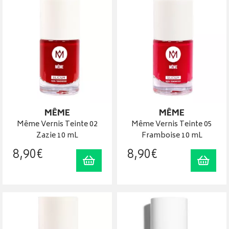
MÊME
MÊME
Même Vernis Teinte 02
Même Vernis Teinte 05
Zazie 10 mL
Framboise 10 mL
8
,
90
€
8
,
90
€
Ajouter au panier
Ajout