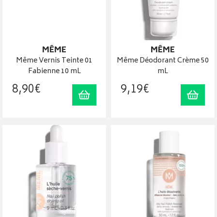
MÊME
MÊME
Même Vernis Teinte 01
Même Déodorant Crème 50
Fabienne 10 mL
mL
8
,
90
€
9
,
19
€
Ajouter au panier
Ajout