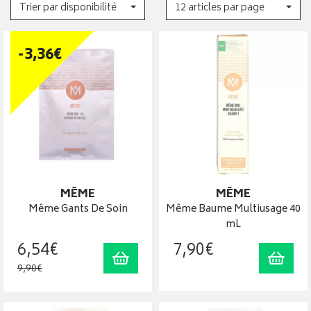
Trier par disponibilité
12 articles par page
-
3
,
36
€
MÊME
MÊME
Même Gants De Soin
Même Baume Multiusage 40
mL
6
,
54
€
7
,
90
€
Ajouter au panier
Ajout
9
,
90
€