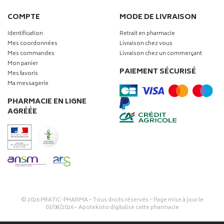
COMPTE
MODE DE LIVRAISON
Identification
Retrait en pharmacie
Mes coordonnées
Livraison chez vous
Mes commandes
Livraison chez un commerçant
Mon panier
PAIEMENT SÉCURISÉ
Mes favoris
Ma messagerie
PHARMACIE EN LIGNE
AGRÉÉE
© 2026
PRATIC-PHARMA
– Tous droits réservés – Page mise à jour le
03/08/2026 –
Apotekisto digitalise cette pharmacie