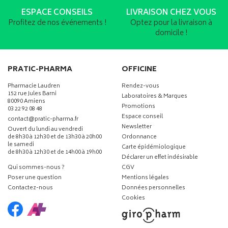
ESPACE CONSEILS
LIVRAISON CHEZ VOUS
Profitez de nos événements !
Optez pour la livraison à
domicile !
PRATIC-PHARMA
OFFICINE
Pharmacie Laudren
Rendez-vous
152 rue Jules Barni
Laboratoires & Marques
80090 Amiens
Promotions
03 22 92 08 48
Espace conseil
-
-
contact
@
pratic-pharma.fr
Newsletter
Ouvert du lundi au vendredi
de 8h30 à 12h30 et de 13h30 à 20h00
Ordonnance
le samedi
Carte épidémiologique
de 8h30 à 12h30 et de 14h00 à 19h00
Déclarer un effet indésirable
Qui sommes-nous ?
CGV
Poser une question
Mentions légales
Contactez-nous
Données personnelles
Cookies