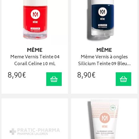
MÊME
MÊME
Meme Vernis Teinte 04
Même Vernis à ongles
Corail Celine 10 mL
Silicium Teinte 09 Bleu…
8
,
90
€
8
,
90
€
Ajouter au panier
Ajout