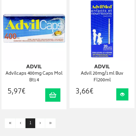
ADVIL
ADVIL
Advilcaps 400mg Caps Mol
Advil 20mg/1ml Buv
Bt14
Fl200ml
5
,
97
€
3
,
66
€
Ajouter au panier
Visua
«
‹
1
›
»