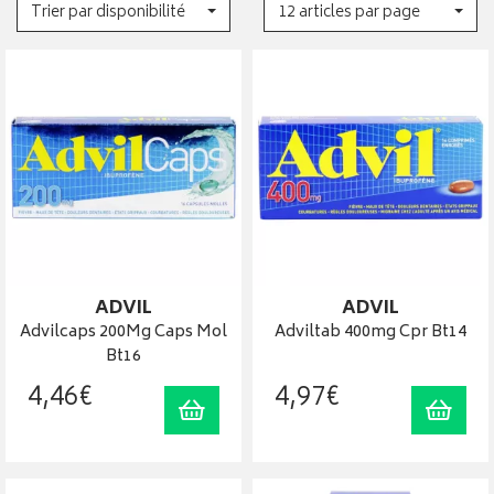
Trier par disponibilité
12 articles par page
ADVIL
ADVIL
Advilcaps 200Mg Caps Mol
Adviltab 400mg Cpr Bt14
Bt16
4
,
46
€
4
,
97
€
Ajouter au panier
Ajout