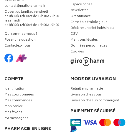
03 22 92 08 48
Espace conseil
-
-
contact
@
pratic-pharma.fr
Newsletter
Ouvert du lundi au vendredi
de 8h30 à 12h30 et de 13h30 à 20h00
Ordonnance
le samedi
Carte épidémiologique
de 8h30 à 12h30 et de 14h00 à 19h00
Déclarer un effet indésirable
Qui sommes-nous ?
CGV
Poser une question
Mentions légales
Contactez-nous
Données personnelles
Cookies
COMPTE
MODE DE LIVRAISON
Identification
Retrait en pharmacie
Mes coordonnées
Livraison chez vous
Mes commandes
Livraison chez un commerçant
Mon panier
PAIEMENT SÉCURISÉ
Mes favoris
Ma messagerie
PHARMACIE EN LIGNE