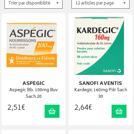
Trier par disponibilité
12 articles par page
ASPEGIC
SANOFI AVENTIS
Aspegic Bb. 100mg Buv
Kardegic 160mg Pdr Sach
Sach 20
30
2
,
51
€
2
,
64
€
Ajouter au panier
Ajout