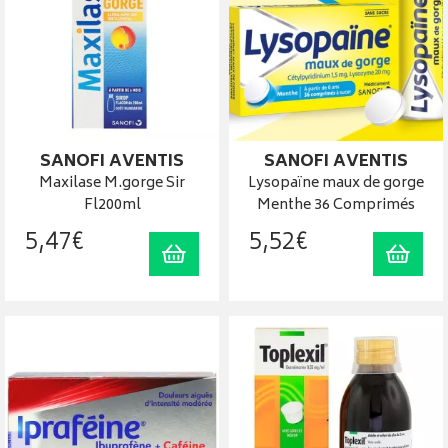
SANOFI AVENTIS
SANOFI AVENTIS
Maxilase M.gorge Sir
Lysopaïne maux de gorge
Fl200ml
Menthe 36 Comprimés
5
,
47
€
5
,
52
€
Ajouter au panier
Ajout