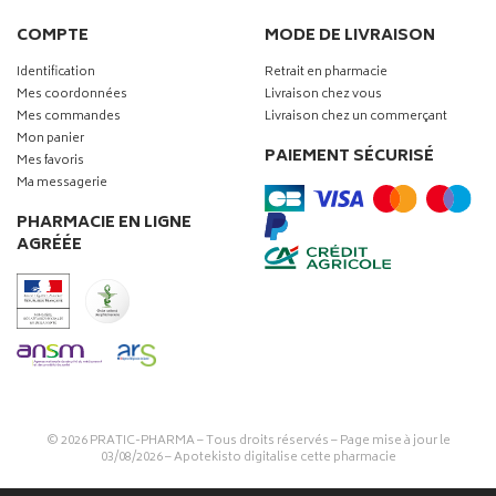
COMPTE
MODE DE LIVRAISON
Identification
Retrait en pharmacie
Mes coordonnées
Livraison chez vous
Mes commandes
Livraison chez un commerçant
Mon panier
PAIEMENT SÉCURISÉ
Mes favoris
Ma messagerie
PHARMACIE EN LIGNE
AGRÉÉE
© 2026
PRATIC-PHARMA
– Tous droits réservés – Page mise à jour le
03/08/2026 –
Apotekisto digitalise cette pharmacie