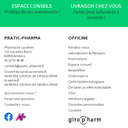
ESPACE CONSEILS
LIVRAISON CHEZ VOUS
Profitez de nos événements !
Optez pour la livraison à
domicile !
PRATIC-PHARMA
OFFICINE
Pharmacie Laudren
Rendez-vous
152 rue Jules Barni
Laboratoires & Marques
80090 Amiens
Promotions
03 22 92 08 48
Espace conseil
-
-
contact
@
pratic-pharma.fr
Newsletter
Ouvert du lundi au vendredi
de 8h30 à 12h30 et de 13h30 à 20h00
Ordonnance
le samedi
Carte épidémiologique
de 8h30 à 12h30 et de 14h00 à 19h00
Déclarer un effet indésirable
Qui sommes-nous ?
CGV
Poser une question
Mentions légales
Contactez-nous
Données personnelles
Cookies