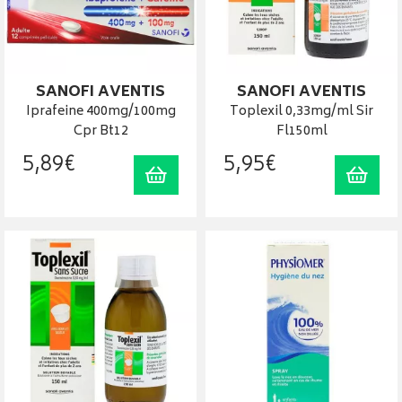
SANOFI AVENTIS
SANOFI AVENTIS
Iprafeine 400mg/100mg
Toplexil 0,33mg/ml Sir
Cpr Bt12
Fl150ml
5
,
89
€
5
,
95
€
Ajouter au panier
Ajout