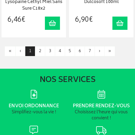
Lysopaine Cethyl Miel Sans
Dulcosoft 100ml
Sure C18x2
6
,
46
€
6
,
90
€
Ajouter au panier
Ajout
«
‹
1
2
3
4
5
6
7
›
»
NOS SERVICES
ENVOI ORDONNANCE
PRENDRE RENDEZ-VOUS
Simplifiez-vous la vie !
Choisissez l’heure qui vous
convient !