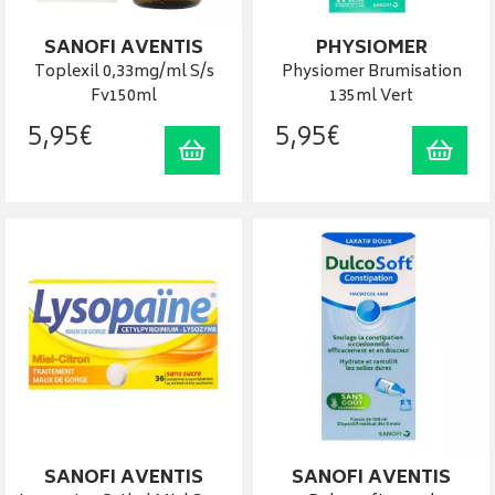
SANOFI AVENTIS
PHYSIOMER
Toplexil 0,33mg/ml S/s
Physiomer Brumisation
Fv150ml
135ml Vert
5
,
95
€
5
,
95
€
Ajouter au panier
Ajout
SANOFI AVENTIS
SANOFI AVENTIS