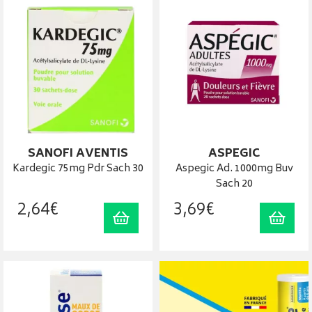
SANOFI AVENTIS
ASPEGIC
Kardegic 75mg Pdr Sach 30
Aspegic Ad. 1000mg Buv
Sach 20
2
,
64
€
3
,
69
€
Ajouter au panier
Ajout