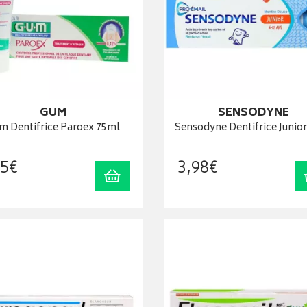
GUM
SENSODYNE
m Dentifrice Paroex 75ml
Sensodyne Dentifrice Junio
5
€
3
,
98
€
Ajouter au panier