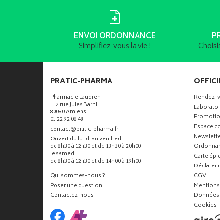
ENVOI ORDONNANCE
P
Simplifiez-vous la vie !
Choisi
PRATIC-PHARMA
OFFICI
Pharmacie Laudren
Rendez-
152 rue Jules Barni
Laboratoi
80090 Amiens
Promotio
03 22 92 08 48
Espace co
-
-
contact
@
pratic-pharma.fr
Newslette
Ouvert du lundi au vendredi
de 8h30 à 12h30 et de 13h30 à 20h00
Ordonna
le samedi
Carte ép
de 8h30 à 12h30 et de 14h00 à 19h00
Déclarer u
Qui sommes-nous ?
CGV
Poser une question
Mentions 
Contactez-nous
Données 
Cookies