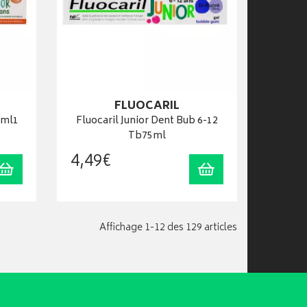
FLUOCARIL
5ml1
Fluocaril Junior Dent Bub 6-12
Tb75ml
4
,
49
€
Ajouter au panier
Ajouter au panier
Affichage 1-12 des 129 articles