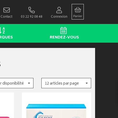
Panier
Contact
03 22 92 08 48
Connexion
RQUES
RENDEZ-VOUS
S
r disponibilité
12 articles par page