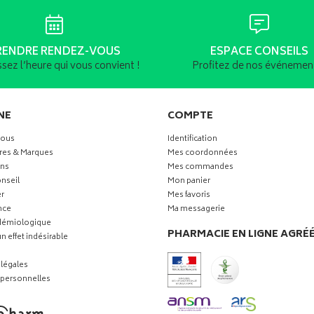
RENDRE RENDEZ-VOUS
ESPACE CONSEILS
ssez l’heure qui vous convient !
Profitez de nos événement
NE
COMPTE
vous
Identification
res & Marques
Mes coordonnées
ns
Mes commandes
nseil
Mon panier
r
Mes favoris
nce
Ma messagerie
idémiologique
PHARMACIE EN LIGNE AGRÉ
n effet indésirable
légales
personnelles