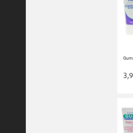
Gum 
3
,
9