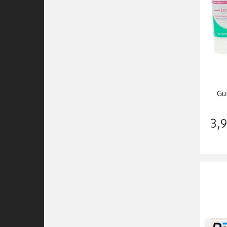
Gu
3
,
9