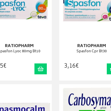
RATIOPHARM
RATIOPHARM
Spasfon Lyoc 80mg Bt10
Spasfon Cpr Bt30
5
€
3
,
16
€
Ajouter au panier