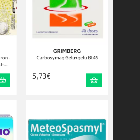
GRIMBERG
ron -
Carbosymag Gelu+gelu Bt48
nts…
5
,
73
€
Ajouter au panier
Ajouter au panier