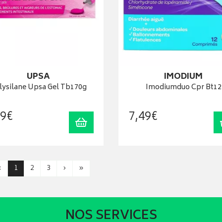
UPSA
IMODIUM
lysilane Upsa Gel Tb170g
Imodiumduo Cpr Bt12
9
€
7
,
49
€
Ajouter au panier
‹
1
2
3
›
»
NOS SERVICES