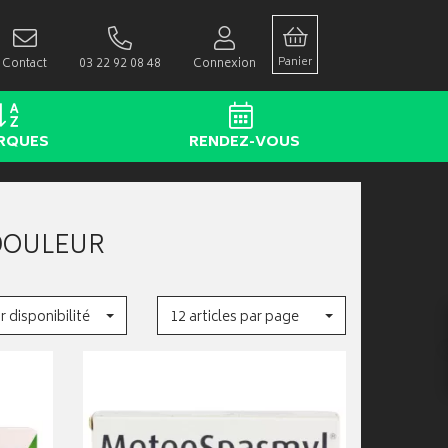
Panier
Contact
03 22 92 08 48
Connexion
RQUES
RENDEZ-VOUS
DOULEUR
r disponibilité
12 articles par page