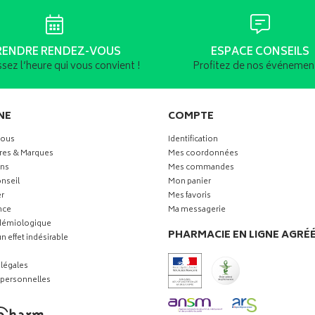
RENDRE RENDEZ-VOUS
ESPACE CONSEILS
ssez l’heure qui vous convient !
Profitez de nos événement
NE
COMPTE
vous
Identification
res & Marques
Mes coordonnées
ns
Mes commandes
nseil
Mon panier
r
Mes favoris
nce
Ma messagerie
idémiologique
PHARMACIE EN LIGNE AGRÉ
n effet indésirable
légales
personnelles