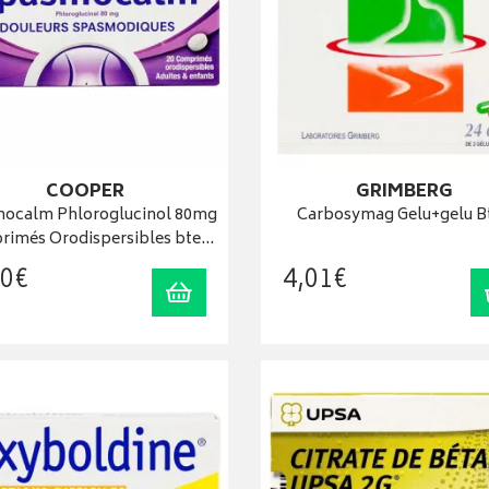
COOPER
GRIMBERG
ocalm Phloroglucinol 80mg
Carbosymag Gelu+gelu B
imés Orodispersibles bte…
0
€
4
,
01
€
Ajouter au panier