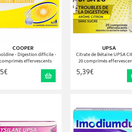
COOPER
UPSA
ldine - Digestion difficile -
Citrate de Bétaïne UPSA Cit
 comprimés effervescents
20 comprimés effervesce
5
€
5
,
39
€
Ajouter au panier