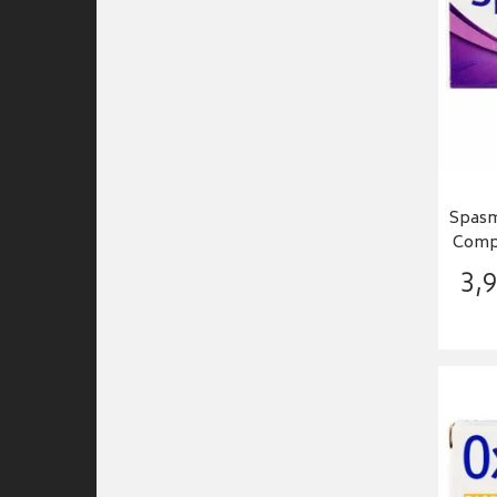
Spasm
Compr
3
,
9