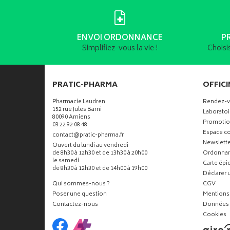
ENVOI ORDONNANCE
P
Simplifiez-vous la vie !
Choisi
PRATIC-PHARMA
OFFICI
Pharmacie Laudren
Rendez-
152 rue Jules Barni
Laboratoi
80090 Amiens
Promotio
03 22 92 08 48
Espace co
-
-
contact
@
pratic-pharma.fr
Newslette
Ouvert du lundi au vendredi
de 8h30 à 12h30 et de 13h30 à 20h00
Ordonna
le samedi
Carte ép
de 8h30 à 12h30 et de 14h00 à 19h00
Déclarer u
Qui sommes-nous ?
CGV
Poser une question
Mentions 
Contactez-nous
Données 
Cookies