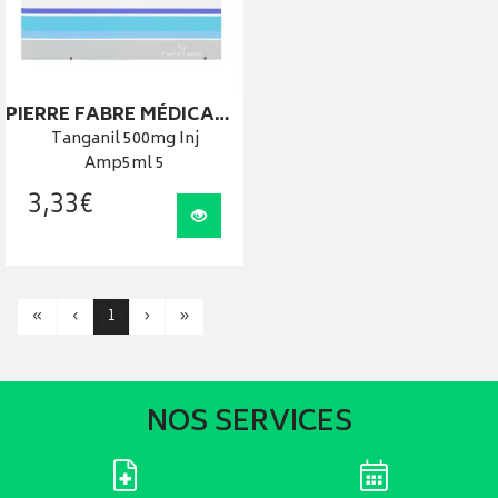
PIERRE FABRE MÉDICAMENT
Tanganil 500mg Inj
Amp5ml 5
3
,
33
€
Visualiser
«
‹
1
›
»
NOS SERVICES