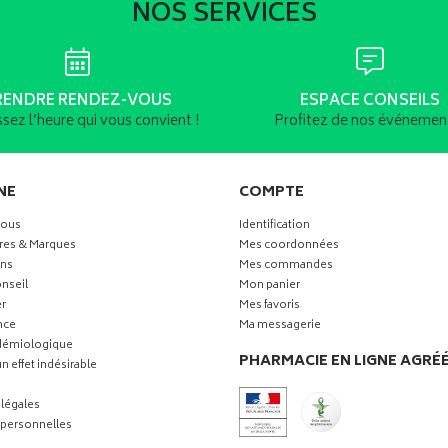
NOS SERVICES
RENDRE RENDEZ-VOUS
ESPACE CONSEILS
ssez l’heure qui vous convient !
Profitez de nos événement
NE
COMPTE
vous
Identification
res & Marques
Mes coordonnées
ns
Mes commandes
nseil
Mon panier
r
Mes favoris
nce
Ma messagerie
idémiologique
PHARMACIE EN LIGNE AGRÉ
n effet indésirable
légales
personnelles