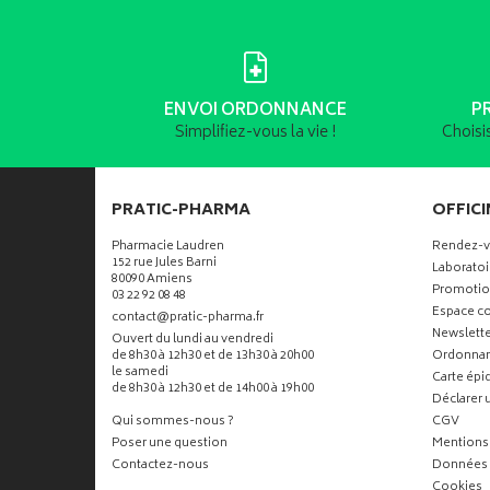
ENVOI ORDONNANCE
P
Simplifiez-vous la vie !
Choisi
PRATIC-PHARMA
OFFICI
Pharmacie Laudren
Rendez-
152 rue Jules Barni
Laboratoi
80090 Amiens
Promotio
03 22 92 08 48
Espace co
-
-
contact
@
pratic-pharma.fr
Newslette
Ouvert du lundi au vendredi
de 8h30 à 12h30 et de 13h30 à 20h00
Ordonna
le samedi
Carte ép
de 8h30 à 12h30 et de 14h00 à 19h00
Déclarer u
Qui sommes-nous ?
CGV
Poser une question
Mentions 
Contactez-nous
Données 
Cookies