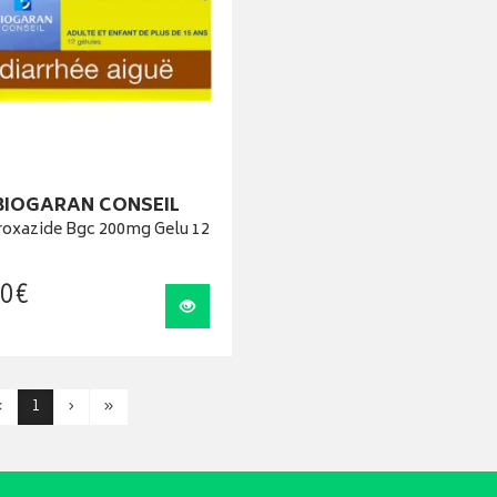
BIOGARAN CONSEIL
roxazide Bgc 200mg Gelu 12
0
€
Visualiser
‹
1
›
»