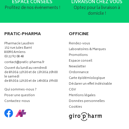
ESPACE CONSEILS
LIVRAISON CHEZ VOUS
Profitez de nos événements !
Optez pour la livraison à
domicile !
PRATIC-PHARMA
OFFICINE
Pharmacie Laudren
Rendez-vous
152 rue Jules Barni
Laboratoires & Marques
80090 Amiens
Promotions
03 22 92 08 48
Espace conseil
-
-
contact
@
pratic-pharma.fr
Newsletter
Ouvert du lundi au vendredi
de 8h30 à 12h30 et de 13h30 à 20h00
Ordonnance
le samedi
Carte épidémiologique
de 8h30 à 12h30 et de 14h00 à 19h00
Déclarer un effet indésirable
Qui sommes-nous ?
CGV
Poser une question
Mentions légales
Contactez-nous
Données personnelles
Cookies