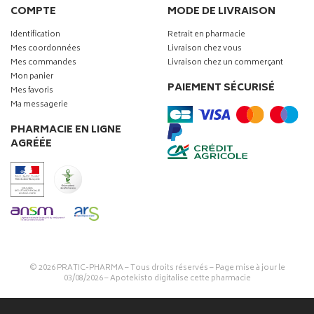
COMPTE
MODE DE LIVRAISON
Identification
Retrait en pharmacie
Mes coordonnées
Livraison chez vous
Mes commandes
Livraison chez un commerçant
Mon panier
PAIEMENT SÉCURISÉ
Mes favoris
Ma messagerie
PHARMACIE EN LIGNE
AGRÉÉE
© 2026
PRATIC-PHARMA
– Tous droits réservés – Page mise à jour le
03/08/2026 –
Apotekisto digitalise cette pharmacie