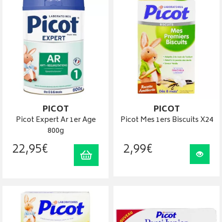
PICOT
PICOT
Picot Expert Ar 1er Age
Picot Mes 1ers Biscuits X24
800g
22
,
95
€
2
,
99
€
Ajouter au panier
Visua