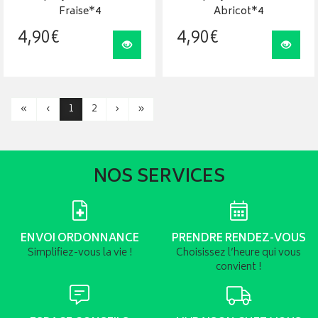
Fraise*4
Abricot*4
4
,
90
€
4
,
90
€
Visualiser
Visua
«
‹
1
2
›
»
NOS SERVICES
ENVOI ORDONNANCE
PRENDRE RENDEZ-VOUS
Simplifiez-vous la vie !
Choisissez l’heure qui vous
convient !