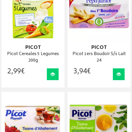
PICOT
PICOT
Picot Cereales 5 Legumes
Picot 1ers Boudoir S/s Lait
200g
24
2
,
99
€
3
,
94
€
Visualiser
Visua