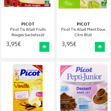
PICOT
PICOT
Picot Tis Allait Fruits
Picot Tis Allait Ment Douc
Rouges Sachetsx20
Citro Bt20
3
,
95
€
3
,
95
€
Visualiser
Visua