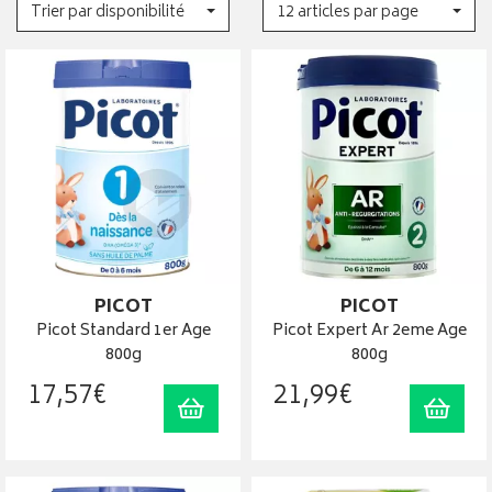
Trier par disponibilité
12 articles par page
PICOT
PICOT
Picot Standard 1er Age
Picot Expert Ar 2eme Age
800g
800g
17
,
57
€
21
,
99
€
Ajouter au panier
Ajout