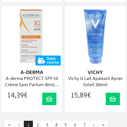
A-DERMA
VICHY
A-derma PROTECT SPF 50
Vichy Is Lait Apaisant Apres
Crème Sans Parfum 40mL…
Soleil 300ml
14
,
39
€
15
,
89
€
Ajouter au panier
Ajout
«
‹
1
2
3
4
5
6
7
›
»