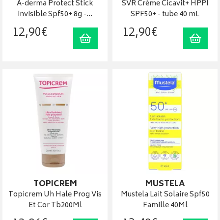
A-derma Protect Stick
SVR Crème Cicavit+ HPPI
invisible Spf50+ 8g -…
SPF50+ - tube 40 mL
12
,
90
€
12
,
90
€
Ajouter au panier
Ajout
TOPICREM
MUSTELA
Topicrem Uh Hale Prog Vis
Mustela Lait Solaire Spf50
Et Cor Tb200Ml
Famille 40Ml