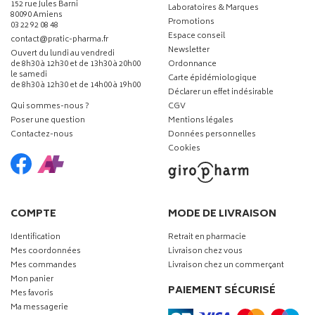
152 rue Jules Barni
Laboratoires & Marques
80090 Amiens
Promotions
03 22 92 08 48
Espace conseil
-
-
contact
@
pratic-pharma.fr
Newsletter
Ouvert du lundi au vendredi
de 8h30 à 12h30 et de 13h30 à 20h00
Ordonnance
le samedi
Carte épidémiologique
de 8h30 à 12h30 et de 14h00 à 19h00
Déclarer un effet indésirable
Qui sommes-nous ?
CGV
Poser une question
Mentions légales
Contactez-nous
Données personnelles
Cookies
COMPTE
MODE DE LIVRAISON
Identification
Retrait en pharmacie
Mes coordonnées
Livraison chez vous
Mes commandes
Livraison chez un commerçant
Mon panier
PAIEMENT SÉCURISÉ
Mes favoris
Ma messagerie