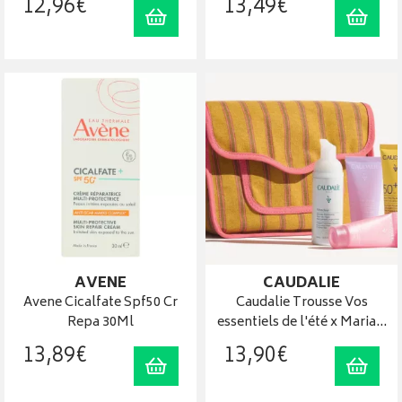
12
,
96
€
13
,
49
€
Ajouter au panier
Ajout
AVENE
CAUDALIE
Avene Cicalfate Spf50 Cr
Caudalie Trousse Vos
Repa 30Ml
essentiels de l'été x Maria…
13
,
89
€
13
,
90
€
Ajouter au panier
Ajout