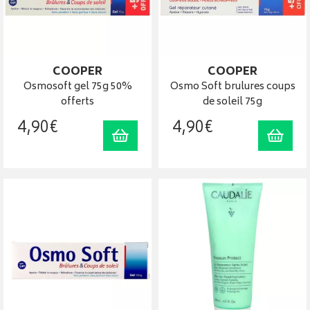
COOPER
COOPER
Osmosoft gel 75g 50%
Osmo Soft brulures coups
offerts
de soleil 75g
4
,
90
€
4
,
90
€
Ajouter au panier
Ajout