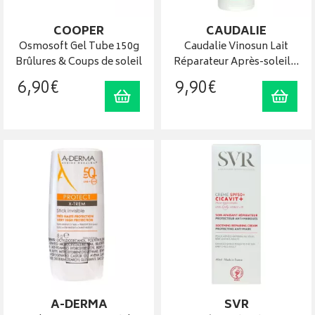
COOPER
CAUDALIE
Osmosoft Gel Tube 150g
Caudalie Vinosun Lait
Brûlures & Coups de soleil
Réparateur Après-soleil…
6
,
90
€
9
,
90
€
Ajouter au panier
Ajout
A-DERMA
SVR