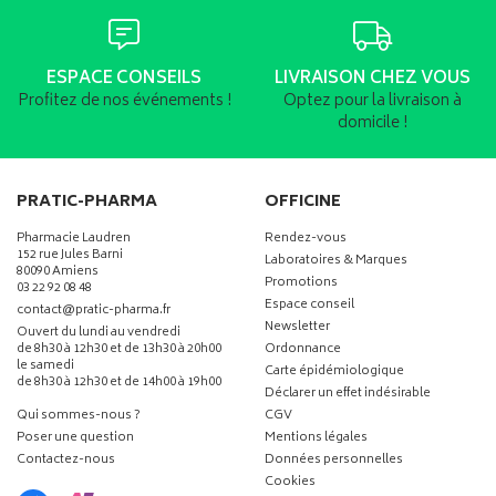
ESPACE CONSEILS
LIVRAISON CHEZ VOUS
Profitez de nos événements !
Optez pour la livraison à
domicile !
PRATIC-PHARMA
OFFICINE
Pharmacie Laudren
Rendez-vous
152 rue Jules Barni
Laboratoires & Marques
80090 Amiens
Promotions
03 22 92 08 48
Espace conseil
-
-
contact
@
pratic-pharma.fr
Newsletter
Ouvert du lundi au vendredi
de 8h30 à 12h30 et de 13h30 à 20h00
Ordonnance
le samedi
Carte épidémiologique
de 8h30 à 12h30 et de 14h00 à 19h00
Déclarer un effet indésirable
Qui sommes-nous ?
CGV
Poser une question
Mentions légales
Contactez-nous
Données personnelles
Cookies