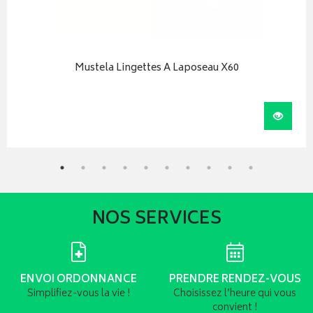
Mustela Lingettes A Laposeau X60
iser
Visual
NOS SERVICES
ENVOI ORDONNANCE
PRENDRE RENDEZ-VOUS
Simplifiez-vous la vie !
Choisissez l’heure qui vous
convient !