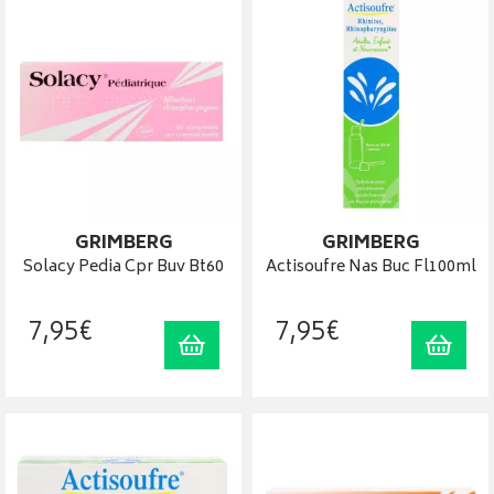
GRIMBERG
GRIMBERG
Solacy Pedia Cpr Buv Bt60
Actisoufre Nas Buc Fl100ml
7
,
95
€
7
,
95
€
Ajouter au panier
Ajout