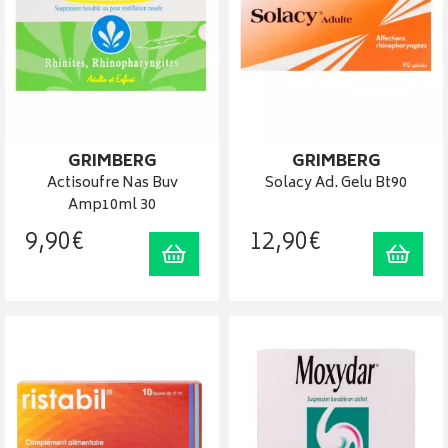
GRIMBERG
GRIMBERG
Actisoufre Nas Buv
Solacy Ad. Gelu Bt90
Amp10ml 30
9
,
90
€
12
,
90
€
Ajouter au panier
Ajout