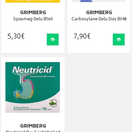
GRIMBERG
GRIMBERG
Spasmag Gelu Bt60
Carbosylane Gelu Dos Bt48
5
,
30
€
7
,
90
€
Visualiser
Visua
GRIMBERG