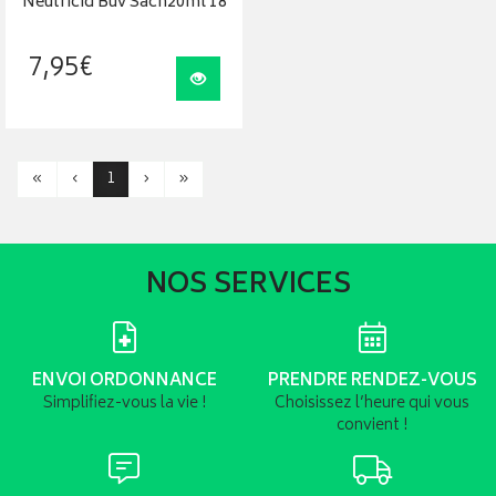
Neutricid Buv Sach20ml 18
7
,
95
€
Visualiser
«
‹
1
›
»
NOS SERVICES
ENVOI ORDONNANCE
PRENDRE RENDEZ-VOUS
Simplifiez-vous la vie !
Choisissez l’heure qui vous
convient !