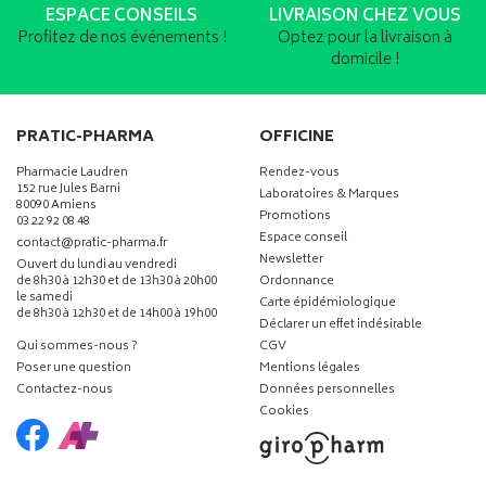
ESPACE CONSEILS
LIVRAISON CHEZ VOUS
Profitez de nos événements !
Optez pour la livraison à
domicile !
PRATIC-PHARMA
OFFICINE
Pharmacie Laudren
Rendez-vous
152 rue Jules Barni
Laboratoires & Marques
80090 Amiens
Promotions
03 22 92 08 48
Espace conseil
-
-
contact
@
pratic-pharma.fr
Newsletter
Ouvert du lundi au vendredi
de 8h30 à 12h30 et de 13h30 à 20h00
Ordonnance
le samedi
Carte épidémiologique
de 8h30 à 12h30 et de 14h00 à 19h00
Déclarer un effet indésirable
Qui sommes-nous ?
CGV
Poser une question
Mentions légales
Contactez-nous
Données personnelles
Cookies