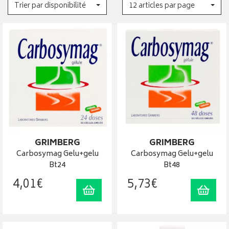
Trier par disponibilité
12 articles par page
GRIMBERG
GRIMBERG
Carbosymag Gelu+gelu
Carbosymag Gelu+gelu
Bt24
Bt48
4
,
01
€
5
,
73
€
Ajouter au panier
Ajout