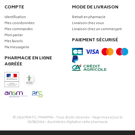
COMPTE
MODE DE LIVRAISON
Identification
Retrait en pharmacie
Mes coordonnées
Livraison chez vous
Mes commandes
Livraison chez un commerçant
Mon panier
PAIEMENT SÉCURISÉ
Mes favoris
Ma messagerie
PHARMACIE EN LIGNE
AGRÉÉE
© 2026
PRATIC-PHARMA
– Tous droits réservés – Page mise à jour le
03/08/2026 –
Apotekisto digitalise cette pharmacie