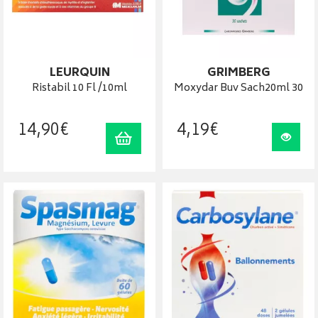
LEURQUIN
GRIMBERG
Ristabil 10 Fl /10ml
Moxydar Buv Sach20ml 30
14
,
90
€
4
,
19
€
Ajouter au panier
Visua