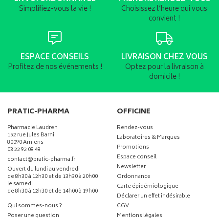
Simplifiez-vous la vie !
Choisissez l’heure qui vous
convient !
ESPACE CONSEILS
LIVRAISON CHEZ VOUS
Profitez de nos événements !
Optez pour la livraison à
domicile !
PRATIC-PHARMA
OFFICINE
Pharmacie Laudren
Rendez-vous
152 rue Jules Barni
Laboratoires & Marques
80090 Amiens
Promotions
03 22 92 08 48
Espace conseil
-
-
contact
@
pratic-pharma.fr
Newsletter
Ouvert du lundi au vendredi
de 8h30 à 12h30 et de 13h30 à 20h00
Ordonnance
le samedi
Carte épidémiologique
de 8h30 à 12h30 et de 14h00 à 19h00
Déclarer un effet indésirable
Qui sommes-nous ?
CGV
Poser une question
Mentions légales