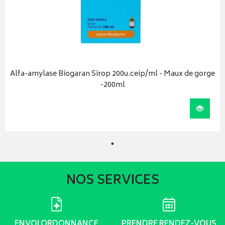
Alfa-amylase Biogaran Sirop 200u.ceip/ml - Maux de gorge
-200ml
Visual
NOS SERVICES
ENVOI ORDONNANCE
PRENDRE RENDEZ-VOUS