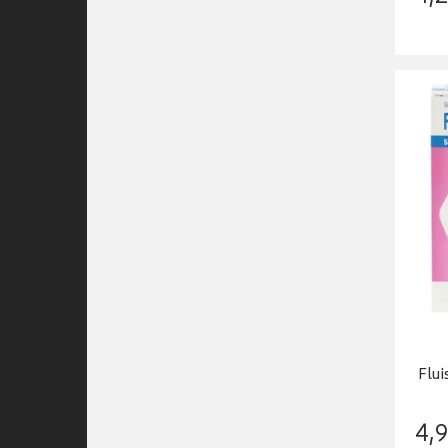
Flui
4
,
9