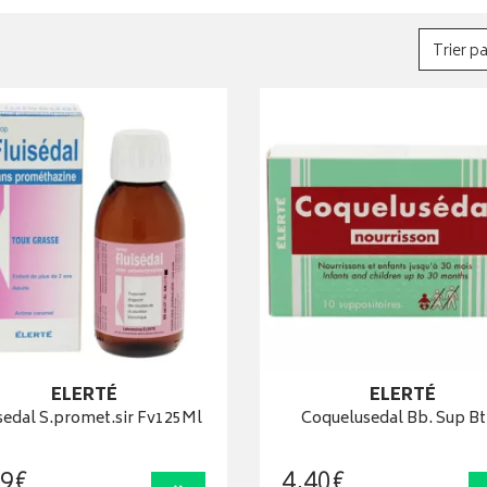
Trier pa
ELERTÉ
ELERTÉ
sedal S.promet.sir Fv125Ml
Coquelusedal Bb. Sup B
9
€
4
,
40
€