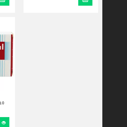
t10
Visualiser