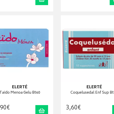
ELERTÉ
ELERTÉ
Taido Menoa Gelu Bt60
Coquelusedal Enf Sup B
90
€
3
,
60
€
Ajouter au panier