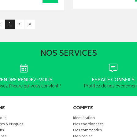
‹
1
›
»
NOS SERVICES
RENDRE RENDEZ-VOUS
ESPACE CONSEILS
ssez l’heure qui vous convient !
Profitez de nos événement
NE
COMPTE
vous
Identification
res & Marques
Mes coordonnées
ns
Mes commandes
nseil
Mon panier