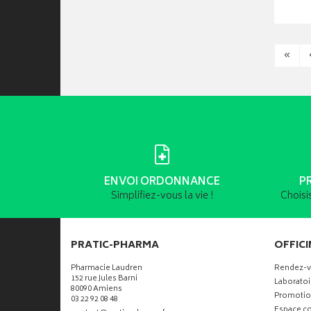
«
ENVOI ORDONNANCE
P
Simplifiez-vous la vie !
Choisi
PRATIC-PHARMA
OFFICI
Pharmacie Laudren
Rendez-
152 rue Jules Barni
Laboratoi
80090 Amiens
Promotio
03 22 92 08 48
Espace co