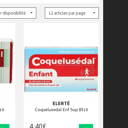
r disponibilité
12 articles par page
ELERTÉ
t10
Coquelusedal Enf Sup Bt10
4
,
40
€