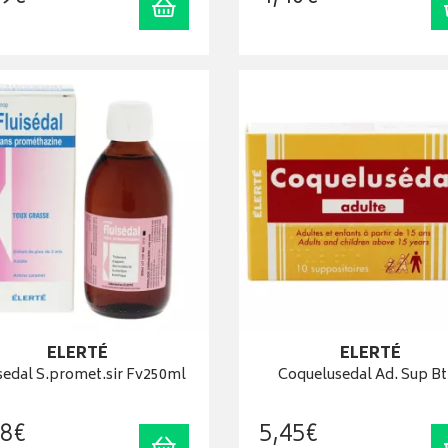
Ajouter au panier
ELERTÉ
ELERTÉ
sedal S.promet.sir Fv250ml
Coquelusedal Ad. Sup Bt
8
€
5
,
45
€
Ajouter au panier