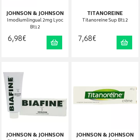
JOHNSON & JOHNSON
TITANOREINE
Imodiumlingual 2mg Lyoc
Titanoreine Sup Bt12
Bt12
6
,
98
€
7
,
68
€
Ajouter au panier
Ajout
JOHNSON & JOHNSON
JOHNSON & JOHNSON