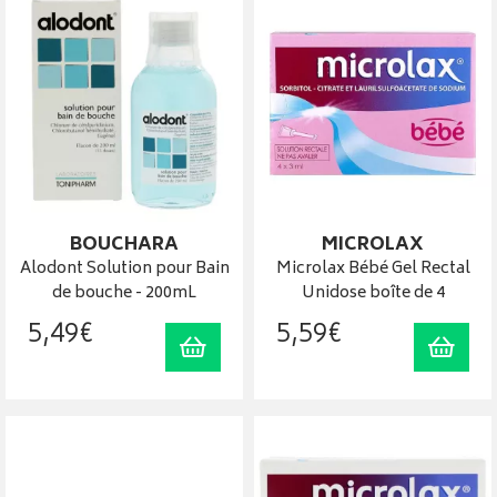
BOUCHARA
MICROLAX
Alodont Solution pour Bain
Microlax Bébé Gel Rectal
de bouche - 200mL
Unidose boîte de 4
5
,
49
€
5
,
59
€
Ajouter au panier
Ajout