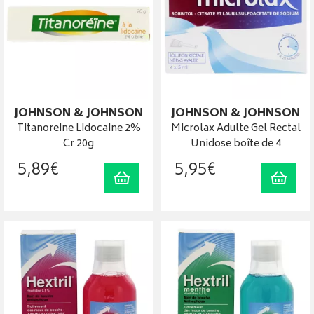
JOHNSON & JOHNSON
JOHNSON & JOHNSON
Titanoreine Lidocaine 2%
Microlax Adulte Gel Rectal
Cr 20g
Unidose boîte de 4
5
,
89
€
5
,
95
€
Ajouter au panier
Ajout