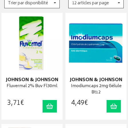
Trier par disponibilité
12 articles par page
JOHNSON & JOHNSON
JOHNSON & JOHNSON
Fluvermal 2% Buv Fl30ml
Imodiumcaps 2mg Gélule
Bt12
3
,
71
€
4
,
49
€
Ajouter au panier
Ajout