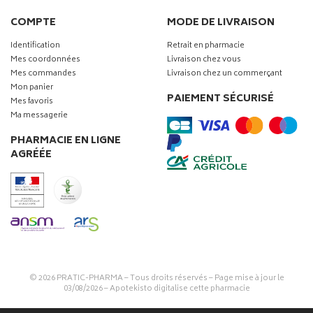
COMPTE
MODE DE LIVRAISON
Identification
Retrait en pharmacie
Mes coordonnées
Livraison chez vous
Mes commandes
Livraison chez un commerçant
Mon panier
PAIEMENT SÉCURISÉ
Mes favoris
Ma messagerie
PHARMACIE EN LIGNE
AGRÉÉE
© 2026
PRATIC-PHARMA
– Tous droits réservés – Page mise à jour le
03/08/2026 –
Apotekisto digitalise cette pharmacie