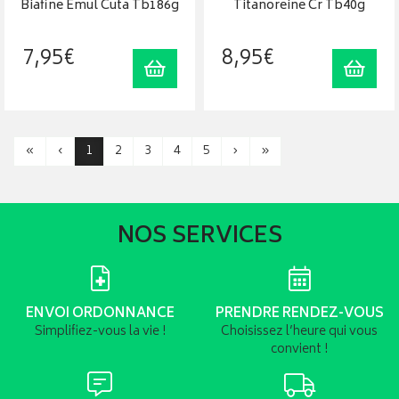
Biafine Emul Cuta Tb186g
Titanoreine Cr Tb40g
7
,
95
€
8
,
95
€
Ajouter au panier
Ajout
«
‹
1
2
3
4
5
›
»
NOS SERVICES
ENVOI ORDONNANCE
PRENDRE RENDEZ-VOUS
Simplifiez-vous la vie !
Choisissez l’heure qui vous
convient !