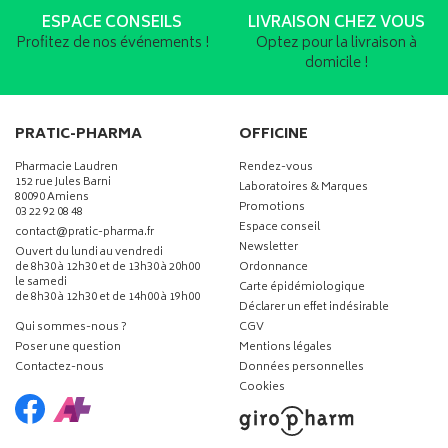
ESPACE CONSEILS
LIVRAISON CHEZ VOUS
Profitez de nos événements !
Optez pour la livraison à
domicile !
PRATIC-PHARMA
OFFICINE
Pharmacie Laudren
Rendez-vous
152 rue Jules Barni
Laboratoires & Marques
80090 Amiens
Promotions
03 22 92 08 48
Espace conseil
-
-
contact
@
pratic-pharma.fr
Newsletter
Ouvert du lundi au vendredi
de 8h30 à 12h30 et de 13h30 à 20h00
Ordonnance
le samedi
Carte épidémiologique
de 8h30 à 12h30 et de 14h00 à 19h00
Déclarer un effet indésirable
Qui sommes-nous ?
CGV
Poser une question
Mentions légales
Contactez-nous
Données personnelles
Cookies