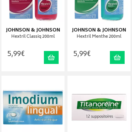
JOHNSON & JOHNSON
JOHNSON & JOHNSON
Hextril Classiq 200ml
Hextril Menthe 200ml
5
,
99
€
5
,
99
€
Ajouter au panier
Ajout