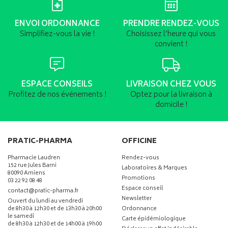
ENVOI ORDONNANCE
PRENDRE RENDEZ-VOUS
Simplifiez-vous la vie !
Choisissez l’heure qui vous
convient !
ESPACE CONSEILS
LIVRAISON CHEZ VOUS
Profitez de nos événements !
Optez pour la livraison à
domicile !
PRATIC-PHARMA
OFFICINE
Pharmacie Laudren
Rendez-vous
152 rue Jules Barni
Laboratoires & Marques
80090 Amiens
Promotions
03 22 92 08 48
Espace conseil
-
-
contact
@
pratic-pharma.fr
Newsletter
Ouvert du lundi au vendredi
de 8h30 à 12h30 et de 13h30 à 20h00
Ordonnance
le samedi
Carte épidémiologique
de 8h30 à 12h30 et de 14h00 à 19h00