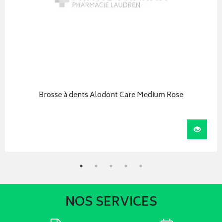
Brosse à dents Alodont Care Medium Rose
iser
Visual
NOS SERVICES