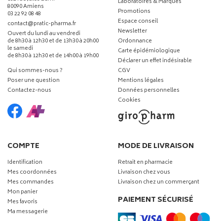
Laboratoires & Marques
80090 Amiens
Promotions
03 22 92 08 48
Espace conseil
-
-
contact
@
pratic-pharma.fr
Newsletter
Ouvert du lundi au vendredi
de 8h30 à 12h30 et de 13h30 à 20h00
Ordonnance
le samedi
Carte épidémiologique
de 8h30 à 12h30 et de 14h00 à 19h00
Déclarer un effet indésirable
Qui sommes-nous ?
CGV
Poser une question
Mentions légales
Contactez-nous
Données personnelles
Cookies
COMPTE
MODE DE LIVRAISON
Identification
Retrait en pharmacie
Mes coordonnées
Livraison chez vous
Mes commandes
Livraison chez un commerçant
Mon panier
PAIEMENT SÉCURISÉ
Mes favoris
Ma messagerie