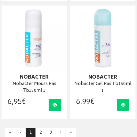
NOBACTER
NOBACTER
Nobacter Mouss Ras
Nobacter Gel Ras Tb150ml
Tb150ml 1
1
6
,
95
€
6
,
99
€
Visualiser
Visua
«
‹
1
2
3
›
»