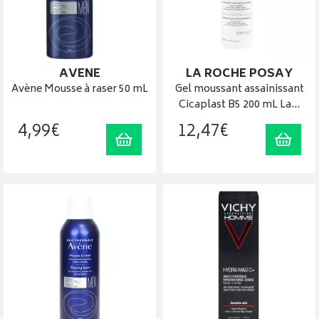
AVENE
LA ROCHE POSAY
Avène Mousse à raser 50 mL
Gel moussant assainissant
Cicaplast B5 200 mL La…
4
,
99
€
12
,
47
€
Ajouter au panier
Ajout