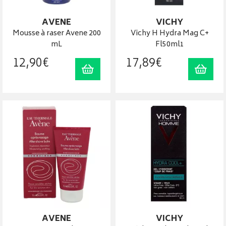
AVENE
VICHY
Mousse à raser Avene 200
Vichy H Hydra Mag C+
mL
Fl50ml1
12
,
90
€
17
,
89
€
Ajouter au panier
Ajout
AVENE
VICHY