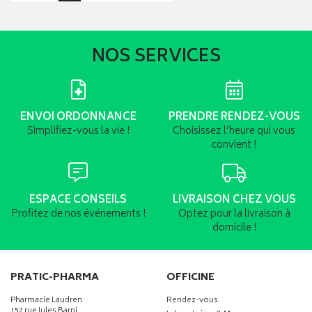
NOS SERVICES
ENVOI ORDONNANCE
PRENDRE RENDEZ-VOUS
Simplifiez-vous la vie !
Choisissez l’heure qui vous
convient !
ESPACE CONSEILS
LIVRAISON CHEZ VOUS
Profitez de nos événements !
Optez pour la livraison à
domicile !
PRATIC-PHARMA
OFFICINE
Pharmacie Laudren
Rendez-vous
152 rue Jules Barni