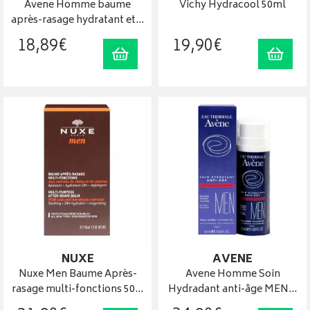
Avene Homme baume
Vichy Hydracool 50ml
après-rasage hydratant et…
18
,
89
€
19
,
90
€
Ajouter au panier
Ajout
NUXE
AVENE
Nuxe Men Baume Après-
Avene Homme Soin
rasage multi-fonctions 50…
Hydradant anti-âge MEN…