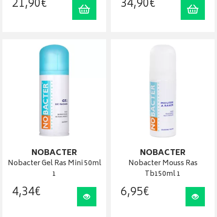
21
,
90
€
34
,
90
€
Ajouter au panier
Ajout
NOBACTER
NOBACTER
Nobacter Gel Ras Mini 50ml
Nobacter Mouss Ras
1
Tb150ml 1
4
,
34
€
6
,
95
€
Visualiser
Visua