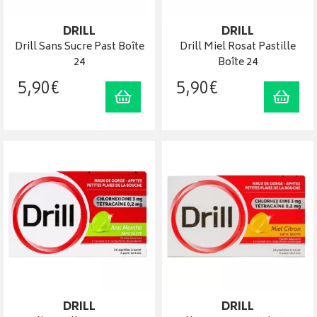
DRILL
DRILL
Drill Sans Sucre Past Boîte
Drill Miel Rosat Pastille
24
Boîte 24
5
,
90
€
5
,
90
€
Ajouter au panier
Ajout
DRILL
DRILL