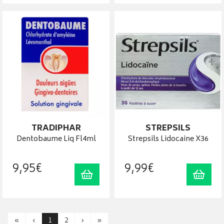
TRADIPHAR
STREPSILS
Dentobaume Liq Fl4ml
Strepsils Lidocaine X36
9
,
95
€
9
,
99
€
Ajouter au panier
Ajout
«
‹
1
2
›
»