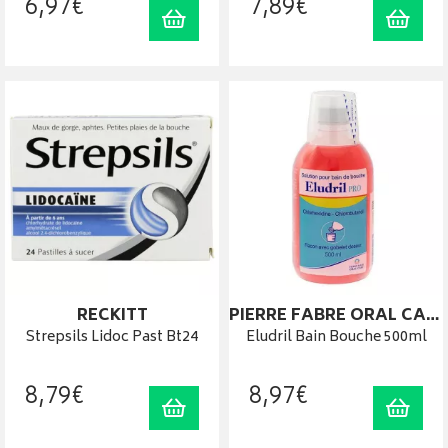
6
,
97
€
7
,
89
€
Ajouter au panier
Ajout
RECKITT
PIERRE FABRE ORAL CARE
Strepsils Lidoc Past Bt24
Eludril Bain Bouche 500ml
8
,
79
€
8
,
97
€
Ajouter au panier
Ajout