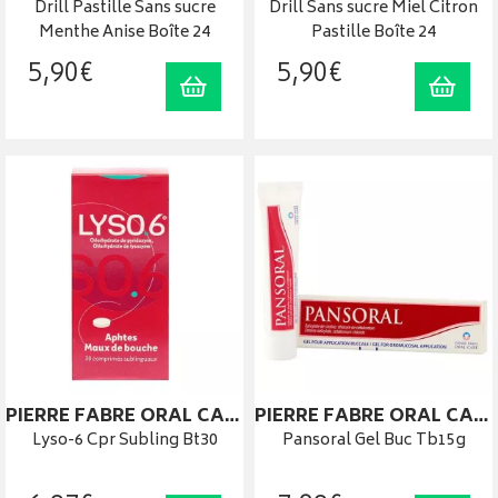
Drill Pastille Sans sucre
Drill Sans sucre Miel Citron
Menthe Anise Boîte 24
Pastille Boîte 24
5
,
90
€
5
,
90
€
Ajouter au panier
Ajout
PIERRE FABRE ORAL CARE
PIERRE FABRE ORAL CARE
Lyso-6 Cpr Subling Bt30
Pansoral Gel Buc Tb15g