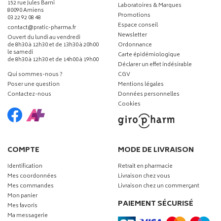
152 rue Jules Barni
Laboratoires & Marques
80090 Amiens
Promotions
03 22 92 08 48
Espace conseil
-
-
contact
@
pratic-pharma.fr
Newsletter
Ouvert du lundi au vendredi
de 8h30 à 12h30 et de 13h30 à 20h00
Ordonnance
le samedi
Carte épidémiologique
de 8h30 à 12h30 et de 14h00 à 19h00
Déclarer un effet indésirable
Qui sommes-nous ?
CGV
Poser une question
Mentions légales
Contactez-nous
Données personnelles
Cookies
COMPTE
MODE DE LIVRAISON
Identification
Retrait en pharmacie
Mes coordonnées
Livraison chez vous
Mes commandes
Livraison chez un commerçant
Mon panier
PAIEMENT SÉCURISÉ
Mes favoris
Ma messagerie