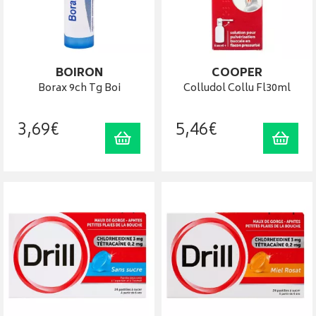
BOIRON
COOPER
Borax 9ch Tg Boi
Colludol Collu Fl30ml
3
,
69
€
5
,
46
€
Ajouter au panier
Ajout