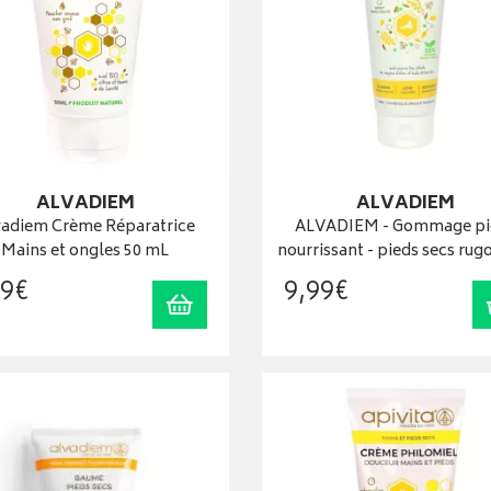
ALVADIEM
ALVADIEM
vadiem Crème Réparatrice
ALVADIEM - Gommage pi
Mains et ongles 50 mL
nourrissant - pieds secs rug
9
€
9
,
99
€
Ajouter au panier