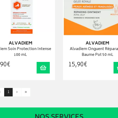
ALVADIEM
ALVADIEM
iem Soin Protection Intense
Alvadiem Onguent Répara
100 mL
Baume Pot 50 mL
90
€
15
,
90
€
Ajouter au panier
‹
1
›
»
NOS SERVICES