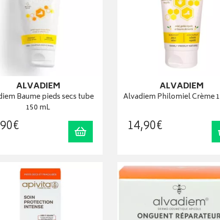
ALVADIEM
ALVADIEM
diem Baume pieds secs tube
Alvadiem Philomiel Crème 
150 mL
90
€
14
,
90
€
Ajouter au panier