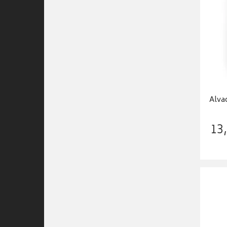
Alva
13
,