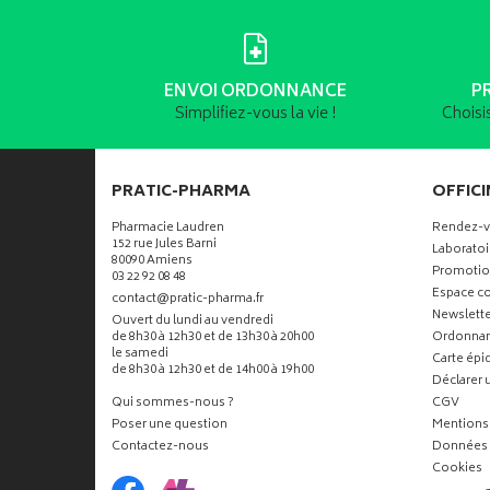
ENVOI ORDONNANCE
P
Simplifiez-vous la vie !
Choisi
PRATIC-PHARMA
OFFICI
Pharmacie Laudren
Rendez-
152 rue Jules Barni
Laboratoi
80090 Amiens
Promotio
03 22 92 08 48
Espace co
-
-
contact
@
pratic-pharma.fr
Newslette
Ouvert du lundi au vendredi
de 8h30 à 12h30 et de 13h30 à 20h00
Ordonna
le samedi
Carte ép
de 8h30 à 12h30 et de 14h00 à 19h00
Déclarer u
Qui sommes-nous ?
CGV
Poser une question
Mentions 
Contactez-nous
Données 
Cookies