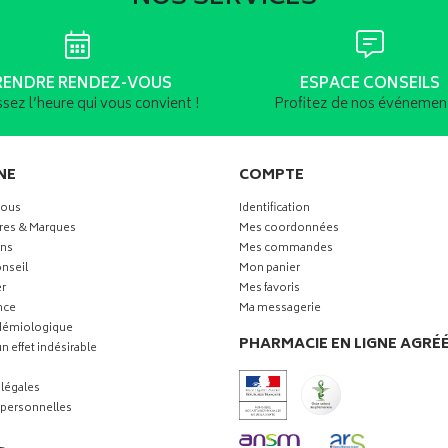
RENDRE RENDEZ-VOUS
ESPACE CONSEILS
ssez l’heure qui vous convient !
Profitez de nos événement
NE
COMPTE
vous
Identification
res & Marques
Mes coordonnées
ns
Mes commandes
nseil
Mon panier
r
Mes favoris
nce
Ma messagerie
idémiologique
PHARMACIE EN LIGNE AGRÉ
n effet indésirable
légales
personnelles