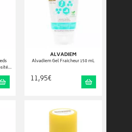
ALVADIEM
eds
Alvadiem Gel Fraicheur 150 mL
osité…
11
,
95
€
Ajouter au panier
Ajouter au panier