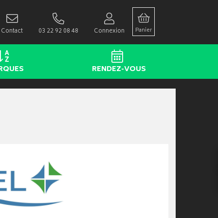
Panier
Contact
03 22 92 08 48
Connexion
RQUES
RENDEZ-VOUS