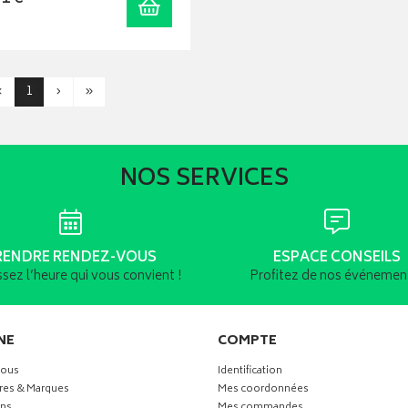
Ajouter au panier
‹
1
›
»
NOS SERVICES
RENDRE RENDEZ-VOUS
ESPACE CONSEILS
ssez l’heure qui vous convient !
Profitez de nos événement
NE
COMPTE
vous
Identification
res & Marques
Mes coordonnées
ns
Mes commandes