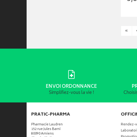
«
ENVOI ORDONNANCE
P
Simplifiez-vous la vie !
Choisi
PRATIC-PHARMA
OFFICI
Pharmacie Laudren
Rendez-
152 rue Jules Barni
Laboratoi
80090 Amiens
Promotio