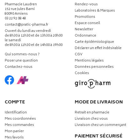
Pharmacie Laudren
Rendez-vous
152 rue Jules Barni
Laboratoires & Marques
80090 Amiens
Promotions
03 22 92 08 48
Espace conseil
-
-
contact
@
pratic-pharma.fr
Newsletter
Ouvert du lundi au vendredi
de 8h30 à 12h30 et de 13h30 à 20h00
Ordonnance
le samedi
Carte épidémiologique
de 8h30 à 12h30 et de 14h00 à 19h00
Déclarer un effet indésirable
Qui sommes-nous ?
CGV
Poser une question
Mentions légales
Contactez-nous
Données personnelles
Cookies
COMPTE
MODE DE LIVRAISON
Identification
Retrait en pharmacie
Mes coordonnées
Livraison chez vous
Mes commandes
Livraison chez un commerçant
Mon panier
PAIEMENT SÉCURISÉ
Mes favoris