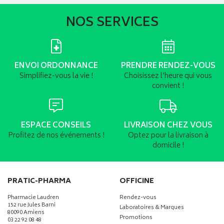
NOS SERVICES
ENVOI ORDONNANCE
PRENDRE RENDEZ-VOUS
Simplifiez-vous la vie !
Choisissez l’heure qui vous
convient !
ESPACE CONSEILS
LIVRAISON CHEZ VOUS
Profitez de nos événements !
Optez pour la livraison à
domicile !
PRATIC-PHARMA
OFFICINE
Pharmacie Laudren
Rendez-vous
152 rue Jules Barni
Laboratoires & Marques
80090 Amiens
Promotions
03 22 92 08 48