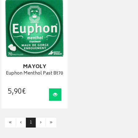
MAYOLY
Euphon Menthol Past Bt70
5
,
90
€
Visualiser
«
‹
1
›
»