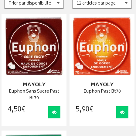
Trier par disponibilité
12 articles par page
MAYOLY
MAYOLY
Euphon Sans Sucre Past
Euphon Past Bt70
Bt70
4
,
50
€
5
,
90
€
Visualiser
Visua