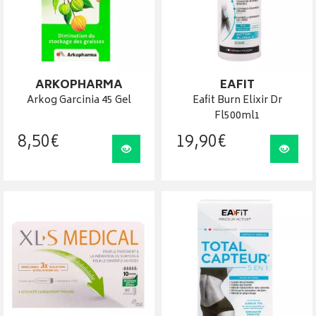
ARKOPHARMA
EAFIT
Arkog Garcinia 45 Gel
Eafit Burn Elixir Dr
Fl500ml1
8
,
50
€
19
,
90
€
Visualiser
Visua