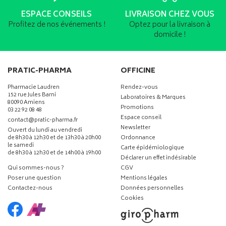
ESPACE CONSEILS
LIVRAISON CHEZ VOUS
Profitez de nos événements !
Optez pour la livraison à
domicile !
PRATIC-PHARMA
OFFICINE
Pharmacie Laudren
Rendez-vous
152 rue Jules Barni
Laboratoires & Marques
80090 Amiens
Promotions
03 22 92 08 48
Espace conseil
-
-
contact
@
pratic-pharma.fr
Newsletter
Ouvert du lundi au vendredi
de 8h30 à 12h30 et de 13h30 à 20h00
Ordonnance
le samedi
Carte épidémiologique
de 8h30 à 12h30 et de 14h00 à 19h00
Déclarer un effet indésirable
Qui sommes-nous ?
CGV
Poser une question
Mentions légales
Contactez-nous
Données personnelles
Cookies