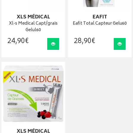
XLS MÉDICAL
EAFIT
Xl-s Medical Capt/grais
Eafit Total Capteur Gelu60
Gelul60
24
,
90
€
28
,
90
€
Visualiser
Visua
XLS MÉDICAL