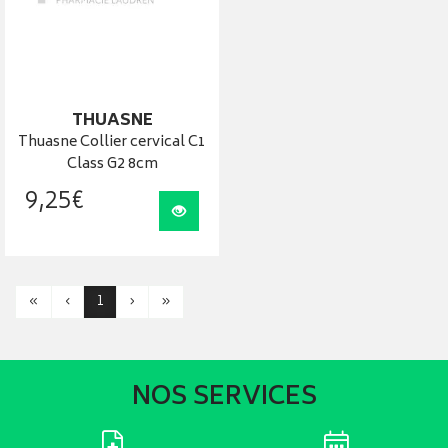
THUASNE
Thuasne Collier cervical C1
Class G2 8cm
9
,
25
€
Visualiser
«
‹
1
›
»
NOS SERVICES