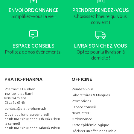
ENVOI ORDONNANCE
PRENDRE RENDEZ-VOUS
Simplifiez-vous la vie !
Choisissez l’heure qui vous
convient !
ESPACE CONSEILS
LIVRAISON CHEZ VOUS
Profitez de nos événements !
Optez pour la livraison à
domicile !
PRATIC-PHARMA
OFFICINE
Pharmacie Laudren
Rendez-vous
152 rue Jules Barni
Laboratoires & Marques
80090 Amiens
Promotions
03 22 92 08 48
Espace conseil
-
-
contact
@
pratic-pharma.fr
Newsletter
Ouvert du lundi au vendredi
de 8h30 à 12h30 et de 13h30 à 20h00
Ordonnance
le samedi
Carte épidémiologique
de 8h30 à 12h30 et de 14h00 à 19h00
Déclarer un effet indésirable