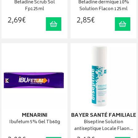
Betadine Scrub Sol
Betadine dermique 10%
Fp125ml
Solution Flacon 125ml
2
,
69
€
2
,
85
€
Ajouter au panier
Ajout
MENARINI
BAYER SANTÉ FAMILIALE
Ibufetum 5% Gel Tb60g
Biseptine Solution
antiseptique Locale Flaon…