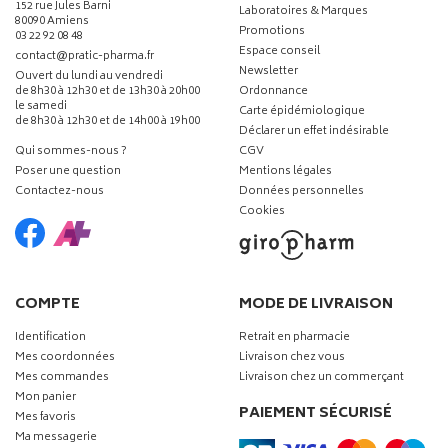
152 rue Jules Barni
Laboratoires & Marques
80090 Amiens
Promotions
03 22 92 08 48
Espace conseil
-
-
contact
@
pratic-pharma.fr
Newsletter
Ouvert du lundi au vendredi
de 8h30 à 12h30 et de 13h30 à 20h00
Ordonnance
le samedi
Carte épidémiologique
de 8h30 à 12h30 et de 14h00 à 19h00
Déclarer un effet indésirable
Qui sommes-nous ?
CGV
Poser une question
Mentions légales
Contactez-nous
Données personnelles
Cookies
COMPTE
MODE DE LIVRAISON
Identification
Retrait en pharmacie
Mes coordonnées
Livraison chez vous
Mes commandes
Livraison chez un commerçant
Mon panier
PAIEMENT SÉCURISÉ
Mes favoris
Ma messagerie