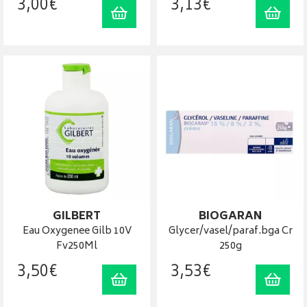
3
,
00
€
3
,
13
€
Ajouter au panier
Ajout
GILBERT
BIOGARAN
Eau Oxygenee Gilb 10V
Glycer/vasel/paraf.bga Cr
Fv250Ml
250g
3
,
50
€
3
,
53
€
Ajouter au panier
Ajout