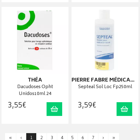
THÉA
PIERRE FABRE MÉDICAMENT
Dacudoses Opht
Septeal Sol Loc Fp250ml
Unidos10ml 24
3
,
55
€
3
,
59
€
Ajouter au panier
Ajout
«
‹
1
2
3
4
5
6
7
›
»