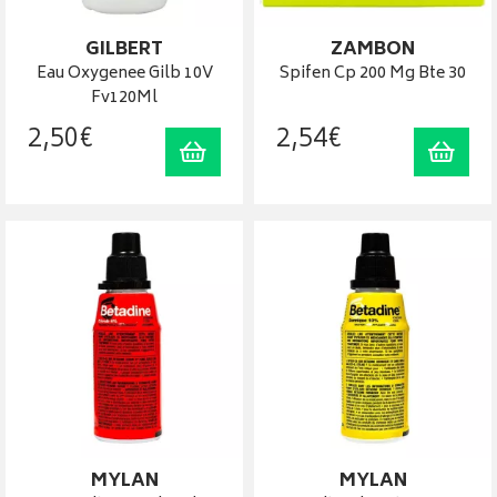
GILBERT
ZAMBON
Eau Oxygenee Gilb 10V
Spifen Cp 200 Mg Bte 30
Fv120Ml
2
,
50
€
2
,
54
€
Ajouter au panier
Ajout
MYLAN
MYLAN