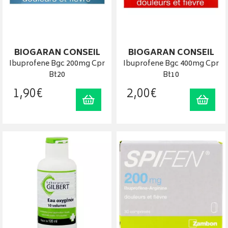
BIOGARAN CONSEIL
BIOGARAN CONSEIL
Ibuprofene Bgc 200mg Cpr
Ibuprofene Bgc 400mg Cpr
Bt20
Bt10
1
,
90
€
2
,
00
€
Ajouter au panier
Ajout