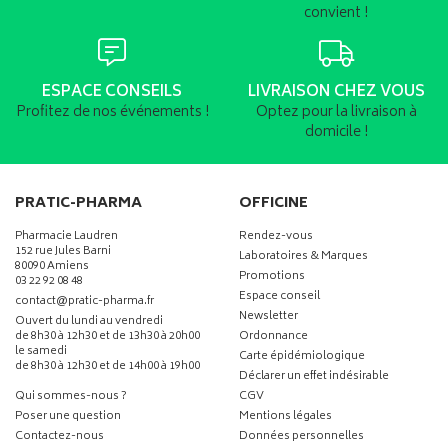
convient !
ESPACE CONSEILS
LIVRAISON CHEZ VOUS
Profitez de nos événements !
Optez pour la livraison à
domicile !
PRATIC-PHARMA
OFFICINE
Pharmacie Laudren
Rendez-vous
152 rue Jules Barni
Laboratoires & Marques
80090 Amiens
Promotions
03 22 92 08 48
Espace conseil
-
-
contact
@
pratic-pharma.fr
Newsletter
Ouvert du lundi au vendredi
de 8h30 à 12h30 et de 13h30 à 20h00
Ordonnance
le samedi
Carte épidémiologique
de 8h30 à 12h30 et de 14h00 à 19h00
Déclarer un effet indésirable
Qui sommes-nous ?
CGV
Poser une question
Mentions légales
Contactez-nous
Données personnelles