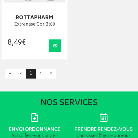
ROTTAPHARM
Extranase Cpr Bt80
8
,
49
€
Visualiser
«
‹
1
›
»
NOS SERVICES
ENVOI ORDONNANCE
PRENDRE RENDEZ-VOUS
Simplifiez-vous la vie !
Choisissez l’heure qui vous