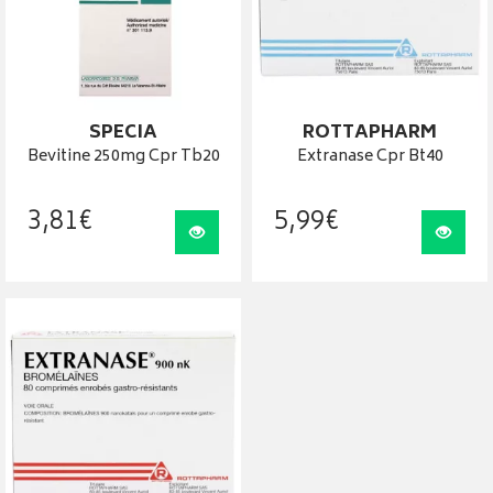
SPECIA
ROTTAPHARM
Bevitine 250mg Cpr Tb20
Extranase Cpr Bt40
3
,
81
€
5
,
99
€
Visualiser
Visua