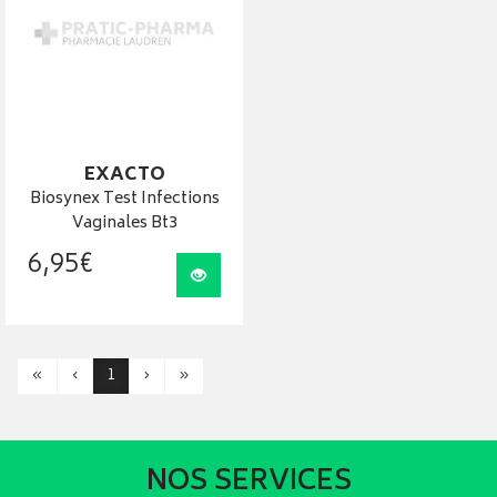
EXACTO
Biosynex Test Infections
Vaginales Bt3
6
,
95
€
Visualiser
«
‹
1
›
»
NOS SERVICES