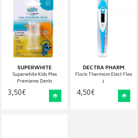
SUPERWHITE
DECTRA PHARM
Superwhite Kids Mes
Floris Thermom Elect Flex
Premieres Dents
1
3
,
50
€
4
,
50
€
Visualiser
Visua