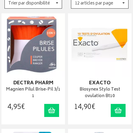
Trier par disponibilité
12 articles par page
DECTRA PHARM
EXACTO
Magnien Pilul Brise-Pil 3/1
Biosynex Stylo Test
1
ovulation Bt10
4
,
95
€
14
,
90
€
Ajouter au panier
Ajout