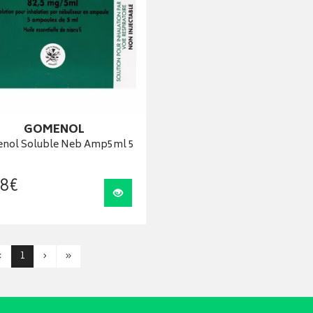
GOMENOL
nol Soluble Neb Amp5ml 5
8
€
Visualiser
‹
1
›
»