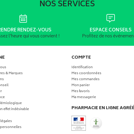
NOS SERVICES
RENDRE RENDEZ-VOUS
ESPACE CONSEILS
ssez l’heure qui vous convient !
Profitez de nos événement
NE
COMPTE
vous
Identification
res & Marques
Mes coordonnées
ns
Mes commandes
nseil
Mon panier
r
Mes favoris
nce
Ma messagerie
idémiologique
PHARMACIE EN LIGNE AGRÉ
n effet indésirable
légales
personnelles