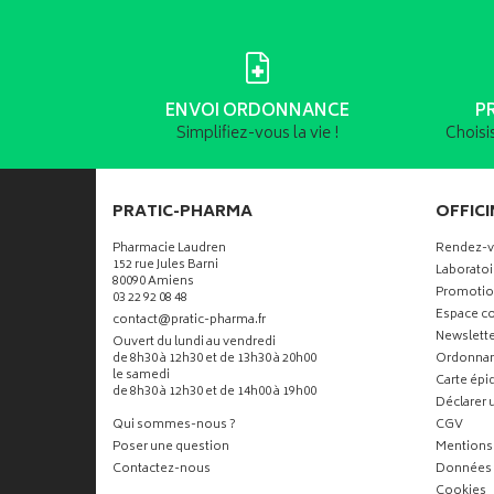
ENVOI ORDONNANCE
P
Simplifiez-vous la vie !
Choisi
PRATIC-PHARMA
OFFICI
Pharmacie Laudren
Rendez-
152 rue Jules Barni
Laboratoi
80090 Amiens
Promotio
03 22 92 08 48
Espace co
-
-
contact
@
pratic-pharma.fr
Newslette
Ouvert du lundi au vendredi
de 8h30 à 12h30 et de 13h30 à 20h00
Ordonna
le samedi
Carte ép
de 8h30 à 12h30 et de 14h00 à 19h00
Déclarer u
Qui sommes-nous ?
CGV
Poser une question
Mentions 
Contactez-nous
Données 
Cookies