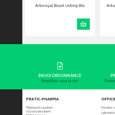
tique
Arkoroyal Boost 10Amp Bio
Arko
Ajouter au panier
Ajouter au panie
ENVOI ORDONNANCE
P
Simplifiez-vous la vie !
Choisi
PRATIC-PHARMA
OFFICI
Pharmacie Laudren
Rendez-
152 rue Jules Barni
Laboratoi