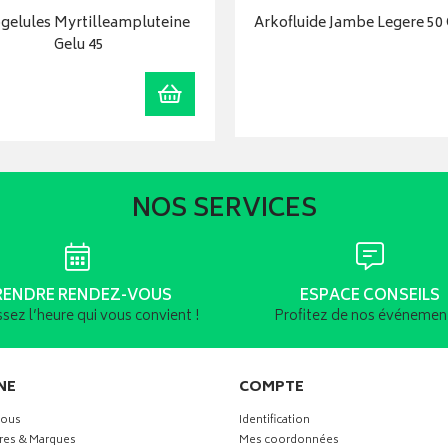
gelules Myrtilleampluteine
Arkofluide Jambe Legere 50 
Gelu 45
r
Ajouter au panier
NOS SERVICES
RENDRE RENDEZ-VOUS
ESPACE CONSEILS
ssez l’heure qui vous convient !
Profitez de nos événement
NE
COMPTE
vous
Identification
res & Marques
Mes coordonnées