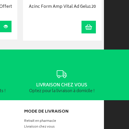
Offert
Azinc Form Amp Vital Ad Gelu120
Arkofl
Visualiser
Ajouter au panier
LIVRAISON CHEZ VOUS
s !
Optez pour la livraison à domicile !
MODE DE LIVRAISON
Retrait en pharmacie
Livraison chez vous