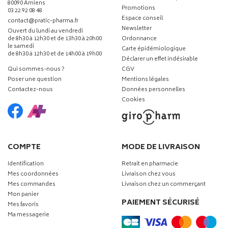
80090 Amiens
Promotions
03 22 92 08 48
Espace conseil
-
-
contact
@
pratic-pharma.fr
Newsletter
Ouvert du lundi au vendredi
de 8h30 à 12h30 et de 13h30 à 20h00
Ordonnance
le samedi
Carte épidémiologique
de 8h30 à 12h30 et de 14h00 à 19h00
Déclarer un effet indésirable
Qui sommes-nous ?
CGV
Poser une question
Mentions légales
Contactez-nous
Données personnelles
Cookies
COMPTE
MODE DE LIVRAISON
Identification
Retrait en pharmacie
Mes coordonnées
Livraison chez vous
Mes commandes
Livraison chez un commerçant
Mon panier
PAIEMENT SÉCURISÉ
Mes favoris
Ma messagerie