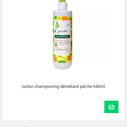
Junior shampooing démêlant pêche 500ml
r au panier
Ajoute