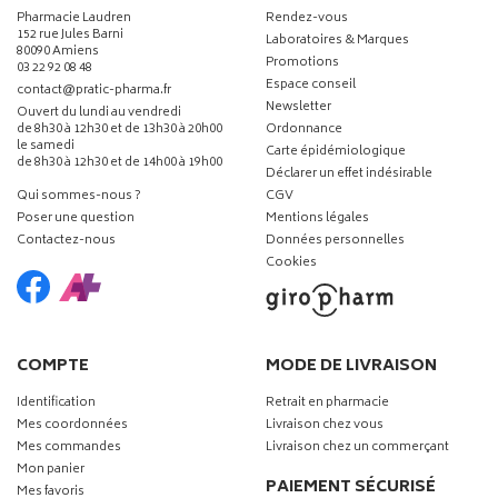
Pharmacie Laudren
Rendez-vous
152 rue Jules Barni
Laboratoires & Marques
80090 Amiens
Promotions
03 22 92 08 48
Espace conseil
-
-
contact
@
pratic-pharma.fr
Newsletter
Ouvert du lundi au vendredi
de 8h30 à 12h30 et de 13h30 à 20h00
Ordonnance
le samedi
Carte épidémiologique
de 8h30 à 12h30 et de 14h00 à 19h00
Déclarer un effet indésirable
Qui sommes-nous ?
CGV
Poser une question
Mentions légales
Contactez-nous
Données personnelles
Cookies
COMPTE
MODE DE LIVRAISON
Identification
Retrait en pharmacie
Mes coordonnées
Livraison chez vous
Mes commandes
Livraison chez un commerçant
Mon panier
PAIEMENT SÉCURISÉ
Mes favoris