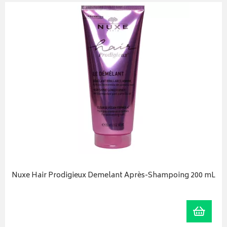
Nuxe Hair Prodigieux Demelant Après-Shampoing 200 mL
r au panier
Ajoute