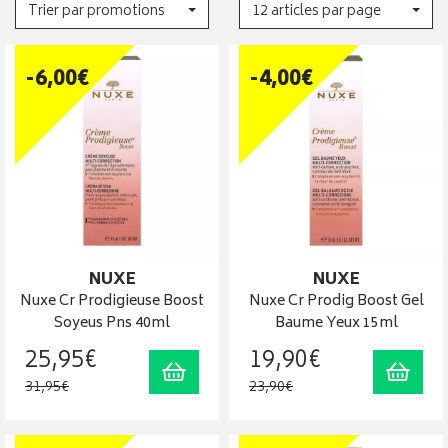
Trier par promotions
12 articles par page
-
6
,
00
€
-
4
,
00
€
NUXE
NUXE
Nuxe Cr Prodigieuse Boost
Nuxe Cr Prodig Boost Gel
Soyeus Pns 40ml
Baume Yeux 15ml
25
,
95
€
19
,
90
€
Ajouter au panier
Ajout
31
,
95
€
23
,
90
€