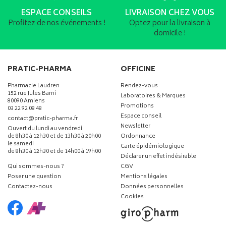
ESPACE CONSEILS
LIVRAISON CHEZ VOUS
Profitez de nos événements !
Optez pour la livraison à
domicile !
PRATIC-PHARMA
OFFICINE
Pharmacie Laudren
Rendez-vous
152 rue Jules Barni
Laboratoires & Marques
80090 Amiens
Promotions
03 22 92 08 48
Espace conseil
-
-
contact
@
pratic-pharma.fr
Newsletter
Ouvert du lundi au vendredi
de 8h30 à 12h30 et de 13h30 à 20h00
Ordonnance
le samedi
Carte épidémiologique
de 8h30 à 12h30 et de 14h00 à 19h00
Déclarer un effet indésirable
Qui sommes-nous ?
CGV
Poser une question
Mentions légales
Contactez-nous
Données personnelles
Cookies