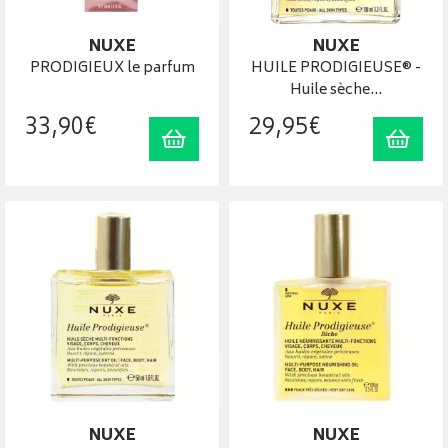
NUXE
NUXE
PRODIGIEUX le parfum
HUILE PRODIGIEUSE® -
Huile sèche…
33
,
90
€
29
,
95
€
Ajouter au panier
Ajout
NUXE
NUXE