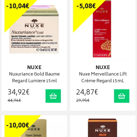
-
10
,
04
€
-
5
,
08
€
NUXE
NUXE
Nuxuriance Gold Baume
Nuxe Merveillance Lift
Regard Lumiere 15ml
Crème Regard 15mL
34
,
92
€
24
,
87
€
Ajouter au panier
Ajout
44
,
96
€
29
,
95
€
-
10
,
00
€