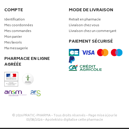
COMPTE
MODE DE LIVRAISON
Identification
Retrait en pharmacie
Mes coordonnées
Livraison chez vous
Mes commandes
Livraison chez un commerçant
Mon panier
PAIEMENT SÉCURISÉ
Mes favoris
Ma messagerie
PHARMACIE EN LIGNE
AGRÉÉE
© 2026
PRATIC-PHARMA
– Tous droits réservés – Page mise à jour le
03/08/2026 –
Apotekisto digitalise cette pharmacie