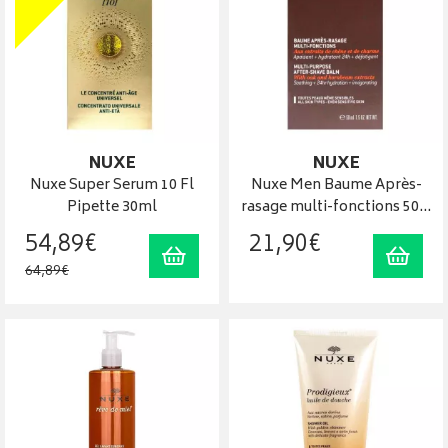
NUXE
NUXE
Nuxe Super Serum 10 Fl
Nuxe Men Baume Après-
Pipette 30ml
rasage multi-fonctions 50…
54
,
89
€
21
,
90
€
Ajouter au panier
Ajout
64
,
89
€