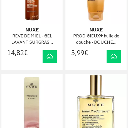
NUXE
NUXE
REVE DE MIEL - GEL
PRODIGIEUX® huile de
LAVANT SURGRAS…
douche - DOUCHE…
14
,
82
€
5
,
99
€
Ajouter au panier
Ajout