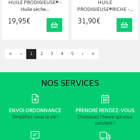
HUILE PRODIGIEUSE® -
HUILE
Huile sèche…
PRODIGIEUSE®RICHE -…
19
,
95
€
31
,
90
€
Ajouter au panier
Ajout
«
‹
1
2
3
4
5
›
»
NOS SERVICES
ENVOI ORDONNANCE
PRENDRE RENDEZ-VOUS
Simplifiez-vous la vie !
Choisissez l’heure qui vous
convient !