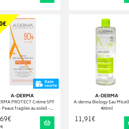
0
€
A-DERMA
A-DERMA
ERMA PROTECT Crème SPF
A-derma Biology Eau Micell
- Peaux fragiles au soleil -…
400ml
69
€
11
,
91
€
Ajouter au panier
9
€