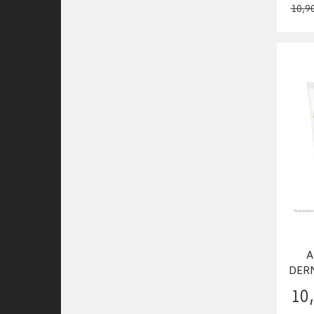
10
,
9
A
DER
10
,