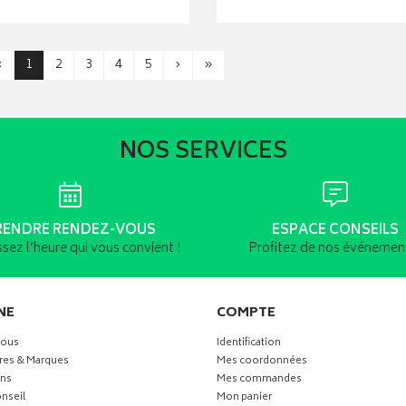
‹
1
2
3
4
5
›
»
NOS SERVICES
RENDRE RENDEZ-VOUS
ESPACE CONSEILS
ssez l’heure qui vous convient !
Profitez de nos événement
NE
COMPTE
vous
Identification
res & Marques
Mes coordonnées
ns
Mes commandes
nseil
Mon panier