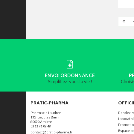
«
ENVOI ORDONNANCE
P
Simplifiez-vous la vie !
Choisi
PRATIC-PHARMA
OFFICI
Pharmacie Laudren
Rendez-
152 rue Jules Barni
Laboratoi
80090 Amiens
Promotio
03 22 92 08 48
Espace co
-
-
contact
@
pratic-pharma.fr