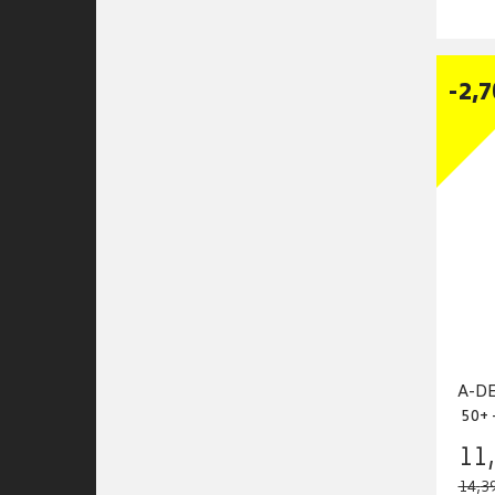
-
2
,
7
A-D
50+ 
11
,
14
,
3