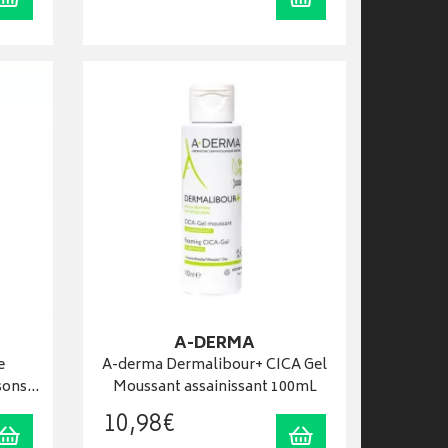
A-DERMA
e
A-derma Dermalibour+ CICA Gel
sons…
Moussant assainissant 100mL
10
,
98
€
Ajouter au panier
Ajouter au panier