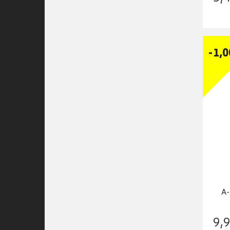
-
1
,
0
A-
9
,
9