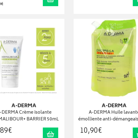
0
€
A-DERMA
A-DERMA
-DERMA Crème isolante
A-DERMA Huile lavant
MALIBOUR+ BARRIER 50mL
émolliente anti-démangeai
89
€
10
,
90
€
Ajouter au panier