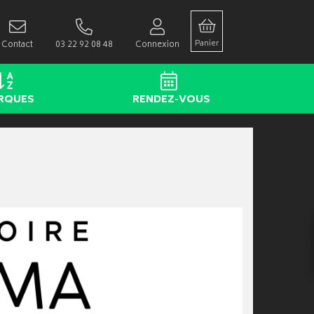
Panier
Contact
03 22 92 08 48
Connexion
RQUES
RENDEZ-VOUS