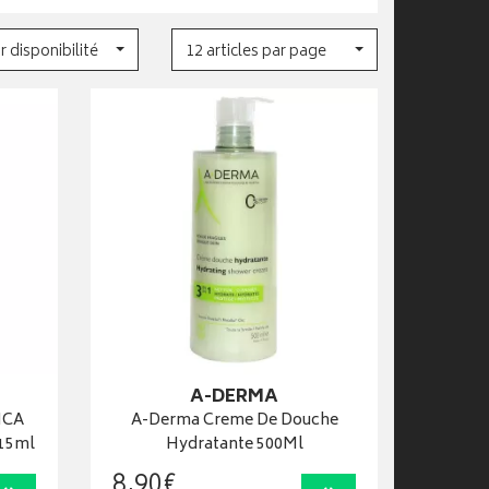
r disponibilité
12 articles par page
A-DERMA
ICA
A-Derma Creme De Douche
 15ml
Hydratante 500Ml
8
,
90
€