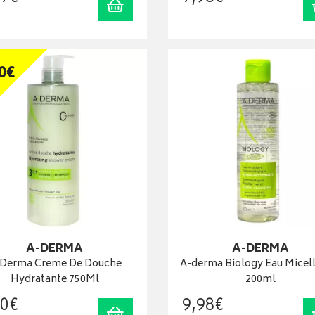
Ajouter au panier
0
€
A-DERMA
A-DERMA
Derma Creme De Douche
A-derma Biology Eau Micell
Hydratante 750Ml
200ml
0
€
9
,
98
€
Ajouter au panier