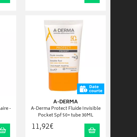
A-DERMA
aire -
A-Derma Protect Fluide Invisible
Pocket Spf 50+ tube 30ML
11
,
92
€
Ajouter au panier
Ajouter au panier