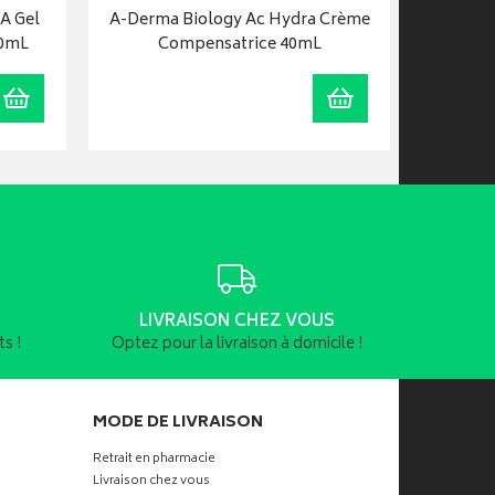
A Gel
A-Derma Biology Ac Hydra Crème
A-Der
00mL
Compensatrice 40mL
réactive
Ajouter au panier
Ajouter au panier
LIVRAISON CHEZ VOUS
s !
Optez pour la livraison à domicile !
MODE DE LIVRAISON
Retrait en pharmacie
Livraison chez vous