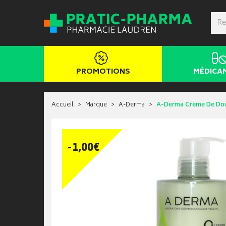
PROMOTIONS
MÉDICA
Accueil
Marque
A-Derma
A-Derma Creme De Dou
-
1
,
00
€