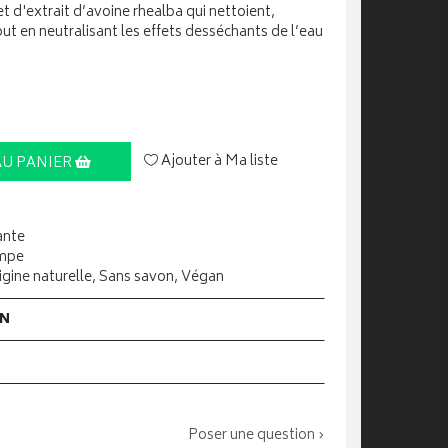
 d'extrait d’avoine rhealba qui nettoient,
ut en neutralisant les effets desséchants de l’eau
Ajouter à Ma liste
AU PANIER
ante
ompe
rigine naturelle, Sans savon, Végan
ON
Poser une question ›