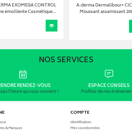
ERMA EXOMEGA CONTROL
A-derma Dermalibour+ CIC
e émolliente Cosmétique…
Moussant assainissant 2
r
Visualiser
NOS SERVICES
RENDRE RENDEZ-VOUS
ESPACE CONSEILS
ssez l’heure qui vous convient !
Profitez de nos événement
NE
COMPTE
vous
Identification
res & Marques
Mes coordonnées