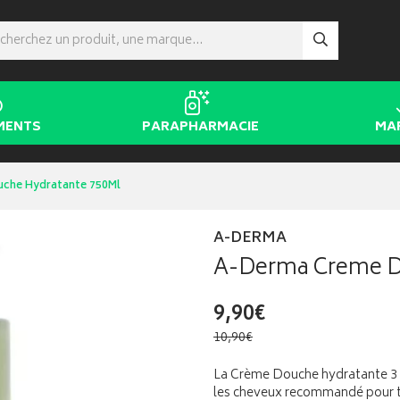
MENTS
PARAPHARMACIE
MA
che Hydratante 750Ml
A-DERMA
A-Derma Creme D
9,90€
10,90€
La Crème Douche hydratante 3 en
les cheveux recommandé pour tou