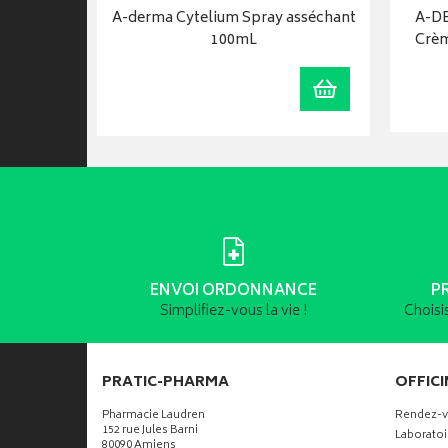
ONTROL
A-derma Cytelium Spray asséchant
A-D
ettes à…
100mL
Crèm
Ajouter au panier
Ajouter au panie
ENVOI ORDONNANCE
P
Simplifiez-vous la vie !
Choisi
PRATIC-PHARMA
OFFICI
Pharmacie Laudren
Rendez-
152 rue Jules Barni
Laboratoi
80090 Amiens