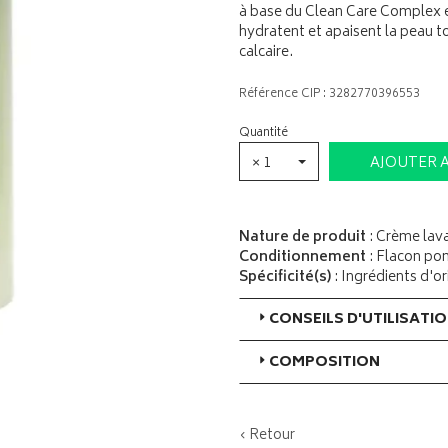
à base du Clean Care Complex et
hydratent et apaisent la peau to
calcaire.
Référence CIP : 3282770396553
Quantité
× 1
AJOUTER 
Nature de produit
: Crème lav
Conditionnement
: Flacon p
Spécificité(s)
: Ingrédients d'o
CONSEILS D'UTILISATI
COMPOSITION
‹ Retour