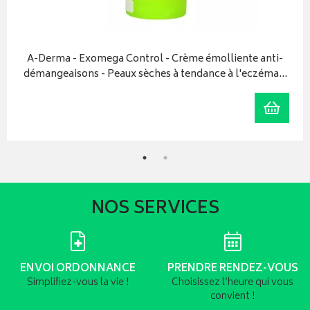
A-Derma - Exomega Control - Crème émolliente anti-
démangeaisons - Peaux sèches à tendance à l'eczéma…
r au panier
Ajoute
NOS SERVICES
ENVOI ORDONNANCE
PRENDRE RENDEZ-VOUS
Simplifiez-vous la vie !
Choisissez l’heure qui vous
convient !