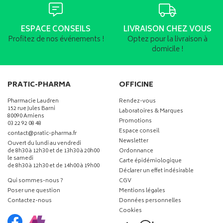
ESPACE CONSEILS
LIVRAISON CHEZ VOUS
Profitez de nos événements !
Optez pour la livraison à
domicile !
PRATIC-PHARMA
OFFICINE
Pharmacie Laudren
Rendez-vous
152 rue Jules Barni
Laboratoires & Marques
80090 Amiens
Promotions
03 22 92 08 48
Espace conseil
-
-
contact
@
pratic-pharma.fr
Newsletter
Ouvert du lundi au vendredi
de 8h30 à 12h30 et de 13h30 à 20h00
Ordonnance
le samedi
Carte épidémiologique
de 8h30 à 12h30 et de 14h00 à 19h00
Déclarer un effet indésirable
Qui sommes-nous ?
CGV
Poser une question
Mentions légales
Contactez-nous
Données personnelles
Cookies