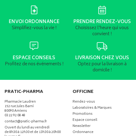
ENVOI ORDONNANCE
PRENDRE RENDEZ-VOUS
Simplifiez-vous la vie !
Choisissez l’heure qui vous
convient !
ESPACE CONSEILS
LIVRAISON CHEZ VOUS
Profitez de nos événements !
Optez pour la livraison à
domicile !
PRATIC-PHARMA
OFFICINE
Pharmacie Laudren
Rendez-vous
152 rue Jules Barni
Laboratoires & Marques
80090 Amiens
Promotions
03 22 92 08 48
Espace conseil
-
-
contact
@
pratic-pharma.fr
Newsletter
Ouvert du lundi au vendredi
de 8h30 à 12h30 et de 13h30 à 20h00
Ordonnance