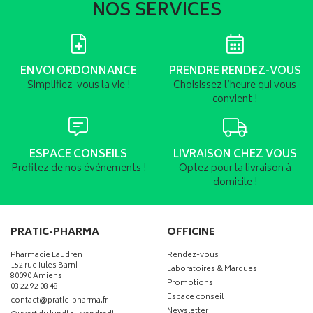
NOS SERVICES
ENVOI ORDONNANCE
PRENDRE RENDEZ-VOUS
Simplifiez-vous la vie !
Choisissez l’heure qui vous
convient !
ESPACE CONSEILS
LIVRAISON CHEZ VOUS
Profitez de nos événements !
Optez pour la livraison à
domicile !
PRATIC-PHARMA
OFFICINE
Pharmacie Laudren
Rendez-vous
152 rue Jules Barni
Laboratoires & Marques
80090 Amiens
Promotions
03 22 92 08 48
Espace conseil
-
-
contact
@
pratic-pharma.fr
Newsletter