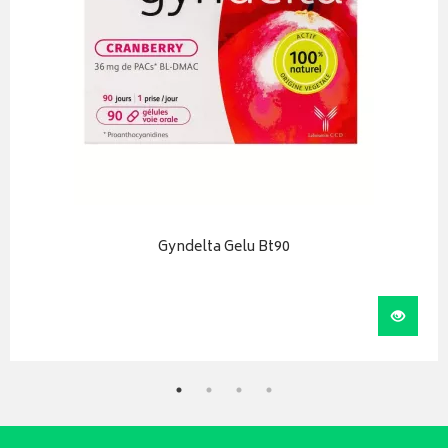
Gyndelta Gelu Bt90
iser
Visual