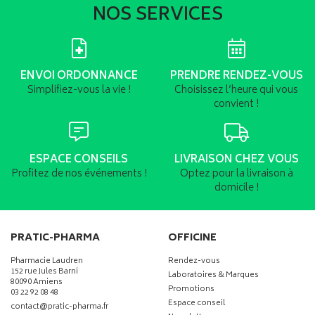
NOS SERVICES
ENVOI ORDONNANCE
PRENDRE RENDEZ-VOUS
Simplifiez-vous la vie !
Choisissez l’heure qui vous
convient !
ESPACE CONSEILS
LIVRAISON CHEZ VOUS
Profitez de nos événements !
Optez pour la livraison à
domicile !
PRATIC-PHARMA
OFFICINE
Pharmacie Laudren
Rendez-vous
152 rue Jules Barni
Laboratoires & Marques
80090 Amiens
Promotions
03 22 92 08 48
Espace conseil
-
-
contact
@
pratic-pharma.fr