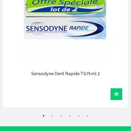
Sensodyne Dent Rapide Tb75ml 2
r au panier
Visual