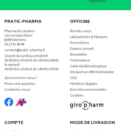
domicile !
PRATIC-PHARMA
OFFICINE
Pharmacie Laudren
Rendez-vous
152 rue Jules Barni
Laboratoires & Marques
80090 Amiens
Promotions
03 22 92 08 48
Espace conseil
-
-
contact
@
pratic-pharma.fr
Newsletter
Ouvert du lundi au vendredi
de 8h30 à 12h30 et de 13h30 à 20h00
Ordonnance
le samedi
Carte épidémiologique
de 8h30 à 12h30 et de 14h00 à 19h00
Déclarer un effet indésirable
Qui sommes-nous ?
CGV
Poser une question
Mentions légales
Contactez-nous
Données personnelles
Cookies
COMPTE
MODE DE LIVRAISON