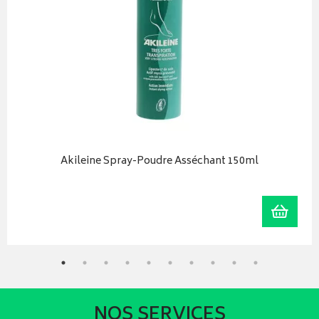
Akileine Spray-Poudre Asséchant 150ml
r au panier
Ajoute
NOS SERVICES