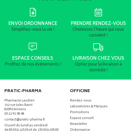
ENVOI ORDONNANCE
PRENDRE RENDEZ-VOUS
Simplifiez-vous la vie !
Choisissez l’heure qui vous
convient !
ESPACE CONSEILS
LIVRAISON CHEZ VOUS
Profitez de nos événements !
Optez pour la livraison à
domicile !
PRATIC-PHARMA
OFFICINE
Pharmacie Laudren
Rendez-vous
152 rue Jules Barni
Laboratoires & Marques
80090 Amiens
Promotions
03 22 92 08 48
Espace conseil
-
-
contact
@
pratic-pharma.fr
Newsletter
Ouvert du lundi au vendredi
de 8h30 à 12h30 et de 13h30 à 20h00
Ordonnance