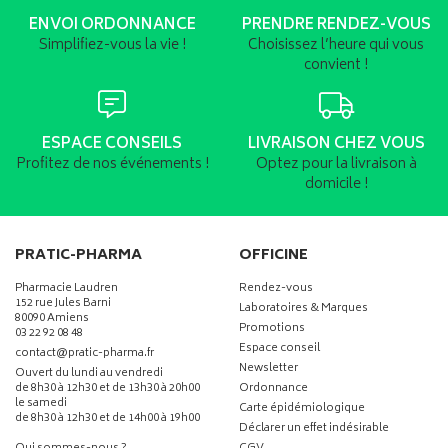
ENVOI ORDONNANCE
PRENDRE RENDEZ-VOUS
Simplifiez-vous la vie !
Choisissez l’heure qui vous
convient !
ESPACE CONSEILS
LIVRAISON CHEZ VOUS
Profitez de nos événements !
Optez pour la livraison à
domicile !
PRATIC-PHARMA
OFFICINE
Pharmacie Laudren
Rendez-vous
152 rue Jules Barni
Laboratoires & Marques
80090 Amiens
Promotions
03 22 92 08 48
Espace conseil
-
-
contact
@
pratic-pharma.fr
Newsletter
Ouvert du lundi au vendredi
de 8h30 à 12h30 et de 13h30 à 20h00
Ordonnance
le samedi
Carte épidémiologique
de 8h30 à 12h30 et de 14h00 à 19h00
Déclarer un effet indésirable