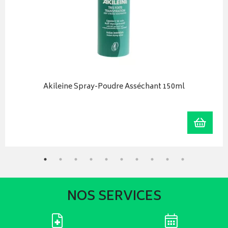
Akileine Spray-Poudre Asséchant 150ml
iser
Ajoute
NOS SERVICES