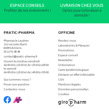
ESPACE CONSEILS
LIVRAISON CHEZ VOUS
Profitez de nos événements !
Optez pour la livraison à
domicile !
PRATIC-PHARMA
OFFICINE
Pharmacie Laudren
Rendez-vous
152 rue Jules Barni
Laboratoires & Marques
80090 Amiens
Promotions
03 22 92 08 48
Espace conseil
-
-
contact
@
pratic-pharma.fr
Newsletter
Ouvert du lundi au vendredi
de 8h30 à 12h30 et de 13h30 à 20h00
Ordonnance
le samedi
Carte épidémiologique
de 8h30 à 12h30 et de 14h00 à 19h00
Déclarer un effet indésirable
Qui sommes-nous ?
CGV
Poser une question
Mentions légales
Contactez-nous
Données personnelles
Cookies