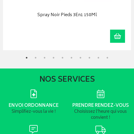
Spray Noir Pieds 3En1 150Ml
iser
Ajoute
NOS SERVICES
ENVOI ORDONNANCE
PRENDRE RENDEZ-VOUS
Simplifiez-vous la vie !
Choisissez l’heure qui vous
convient !