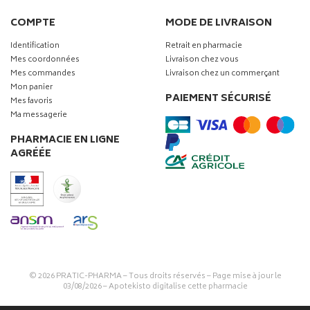
COMPTE
MODE DE LIVRAISON
Identification
Retrait en pharmacie
Mes coordonnées
Livraison chez vous
Mes commandes
Livraison chez un commerçant
Mon panier
PAIEMENT SÉCURISÉ
Mes favoris
Ma messagerie
PHARMACIE EN LIGNE
AGRÉÉE
© 2026
PRATIC-PHARMA
– Tous droits réservés – Page mise à jour le
03/08/2026 –
Apotekisto digitalise cette pharmacie