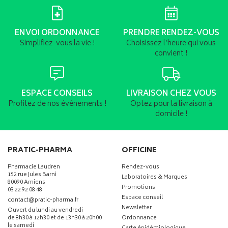
ENVOI ORDONNANCE
PRENDRE RENDEZ-VOUS
Simplifiez-vous la vie !
Choisissez l’heure qui vous
convient !
ESPACE CONSEILS
LIVRAISON CHEZ VOUS
Profitez de nos événements !
Optez pour la livraison à
domicile !
PRATIC-PHARMA
OFFICINE
Pharmacie Laudren
Rendez-vous
152 rue Jules Barni
Laboratoires & Marques
80090 Amiens
Promotions
03 22 92 08 48
Espace conseil
-
-
contact
@
pratic-pharma.fr
Newsletter
Ouvert du lundi au vendredi
de 8h30 à 12h30 et de 13h30 à 20h00
Ordonnance
le samedi