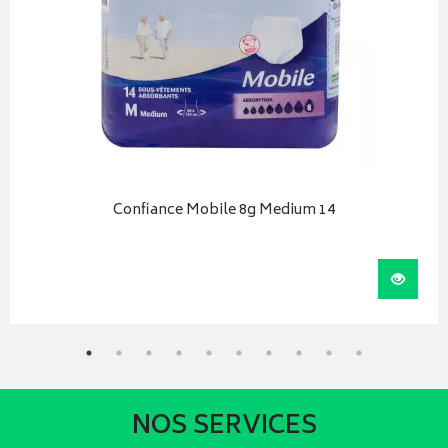
Confiance Mobile 8g Medium 14
iser
Visual
NOS SERVICES