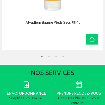
Alvadiem Baume Pieds Secs 75Ml
r au panier
Ajoute
NOS SERVICES
ENVOI ORDONNANCE
PRENDRE RENDEZ-VOUS
Simplifiez-vous la vie !
Choisissez l’heure qui vous
convient !