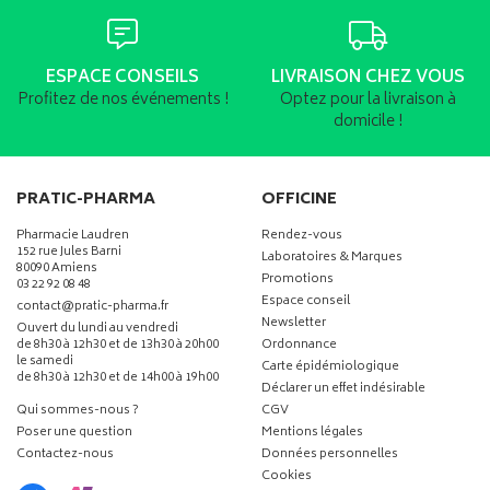
ESPACE CONSEILS
LIVRAISON CHEZ VOUS
Profitez de nos événements !
Optez pour la livraison à
domicile !
PRATIC-PHARMA
OFFICINE
Pharmacie Laudren
Rendez-vous
152 rue Jules Barni
Laboratoires & Marques
80090 Amiens
Promotions
03 22 92 08 48
Espace conseil
-
-
contact
@
pratic-pharma.fr
Newsletter
Ouvert du lundi au vendredi
de 8h30 à 12h30 et de 13h30 à 20h00
Ordonnance
le samedi
Carte épidémiologique
de 8h30 à 12h30 et de 14h00 à 19h00
Déclarer un effet indésirable
Qui sommes-nous ?
CGV
Poser une question
Mentions légales
Contactez-nous
Données personnelles
Cookies