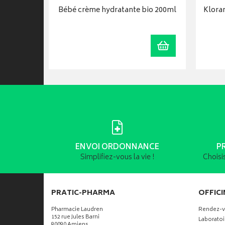
 après-
Bébé crème hydratante bio 200ml
Klora
rbarie…
Ajouter au panier
Ajouter au panie
ENVOI ORDONNANCE
P
Simplifiez-vous la vie !
Choisi
PRATIC-PHARMA
OFFICI
Pharmacie Laudren
Rendez-
152 rue Jules Barni
Laboratoi
80090 Amiens