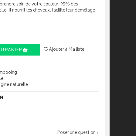
e prendre soin de votre couleur. 95% des
lle. Il nourrit les cheveux, facilite leur démélage
Ajouter à Ma liste
AU PANIER
ampooing
le
igine naturelle
ON
Poser une question ›