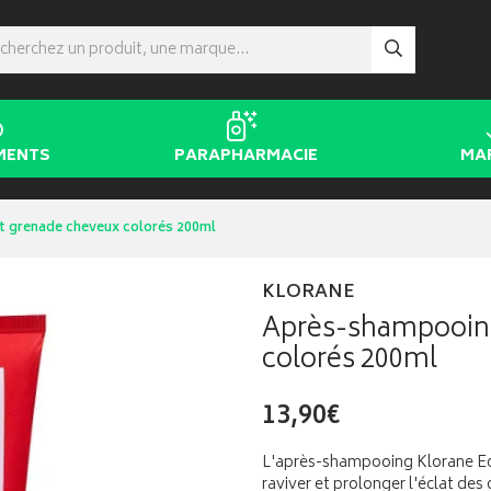
MENTS
PARAPHARMACIE
MA
 grenade cheveux colorés 200ml
KLORANE
Après-shampooing
colorés 200ml
13,90€
L'après-shampooing Klorane E
raviver et prolonger l'éclat des