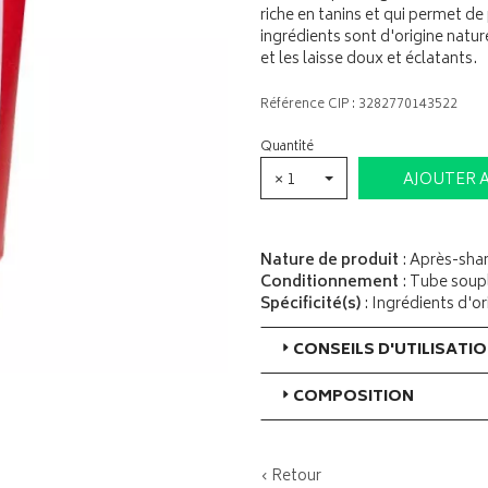
riche en tanins et qui permet d
ingrédients sont d'origine nature
et les laisse doux et éclatants.
Référence CIP : 3282770143522
Quantité
× 1
AJOUTER 
Nature de produit
: Après-sh
Conditionnement
: Tube soup
Spécificité(s)
: Ingrédients d'or
CONSEILS D'UTILISATI
COMPOSITION
‹ Retour