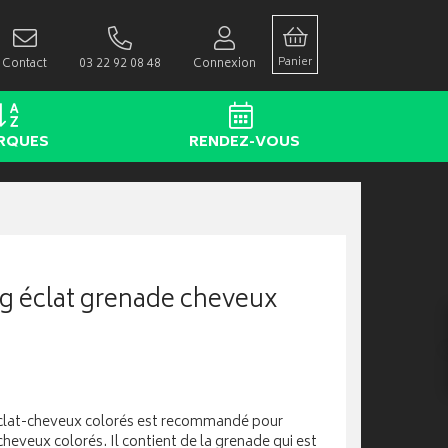
Panier
Contact
03 22 92 08 48
Connexion
RQUES
RENDEZ-VOUS
 éclat grenade cheveux
clat-cheveux colorés est recommandé pour
 cheveux colorés. Il contient de la grenade qui est