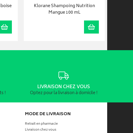
mboise
Klorane Shampoing Nutrition
Après-
Mangue 100 mL
ext
Ajouter au panier
Ajouter au panier
LIVRAISON CHEZ VOUS
s !
Optez pour la livraison à domicile !
MODE DE LIVRAISON
Retrait en pharmacie
Livraison chez vous