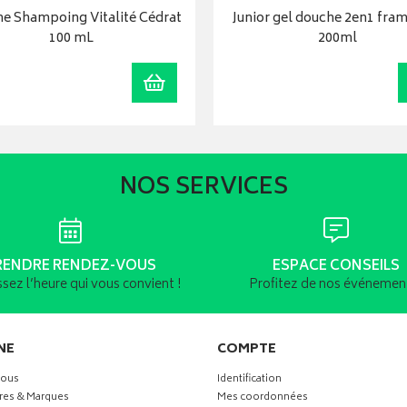
ne Shampoing Vitalité Cédrat
Junior gel douche 2en1 fra
100 mL
200ml
r
Ajouter au panier
NOS SERVICES
RENDRE RENDEZ-VOUS
ESPACE CONSEILS
ssez l’heure qui vous convient !
Profitez de nos événement
NE
COMPTE
vous
Identification
res & Marques
Mes coordonnées