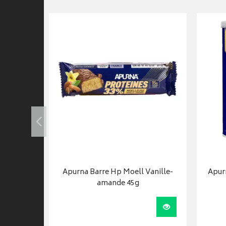
ges Pdre
Apurna Barre Hp Moell Vanille-
Apur
amande 45g
Visualiser
Visualiser