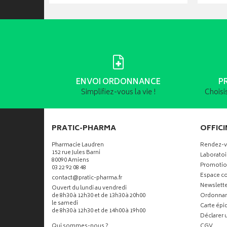
ENVOI ORDONNANCE
P
Simplifiez-vous la vie !
Choisi
PRATIC-PHARMA
OFFICI
Pharmacie Laudren
Rendez-
152 rue Jules Barni
Laboratoi
80090 Amiens
Promotio
03 22 92 08 48
Espace co
-
-
contact
@
pratic-pharma.fr
Newslette
Ouvert du lundi au vendredi
de 8h30 à 12h30 et de 13h30 à 20h00
Ordonna
le samedi
Carte ép
de 8h30 à 12h30 et de 14h00 à 19h00
Déclarer u
Qui sommes-nous ?
CGV