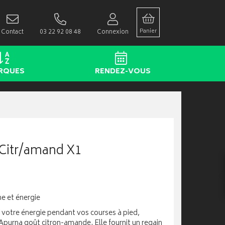
Panier
Contact
03 22 92 08 48
Connexion
RQUES
RENDEZ-VOUS
 Citr/amand X1
e et énergie
 votre énergie pendant vos courses à pied,
 Apurna goût citron-amande. Elle fournit un regain