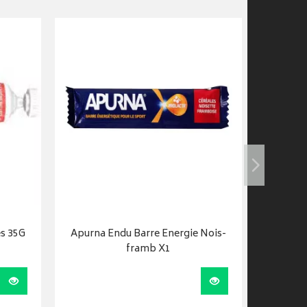
s 35G
Apurna Endu Barre Energie Nois-
Apur G
framb X1
Visualiser
Visualiser