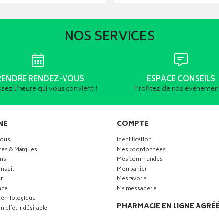
NOS SERVICES
RENDRE RENDEZ-VOUS
ESPACE CONSEILS
ssez l’heure qui vous convient !
Profitez de nos événement
NE
COMPTE
vous
Identification
res & Marques
Mes coordonnées
ns
Mes commandes
nseil
Mon panier
r
Mes favoris
nce
Ma messagerie
idémiologique
PHARMACIE EN LIGNE AGRÉ
n effet indésirable