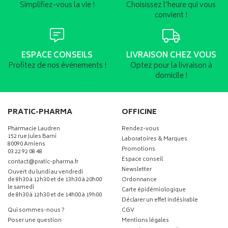
Simplifiez-vous la vie !
Choisissez l’heure qui vous
convient !
ESPACE CONSEILS
LIVRAISON CHEZ VOUS
Profitez de nos événements !
Optez pour la livraison à
domicile !
PRATIC-PHARMA
OFFICINE
Pharmacie Laudren
Rendez-vous
152 rue Jules Barni
Laboratoires & Marques
80090 Amiens
Promotions
03 22 92 08 48
Espace conseil
-
-
contact
@
pratic-pharma.fr
Newsletter
Ouvert du lundi au vendredi
de 8h30 à 12h30 et de 13h30 à 20h00
Ordonnance
le samedi
Carte épidémiologique
de 8h30 à 12h30 et de 14h00 à 19h00
Déclarer un effet indésirable
Qui sommes-nous ?
CGV
Poser une question
Mentions légales